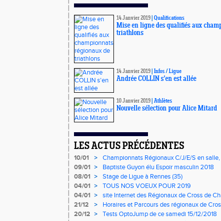
14 Janvier 2019
|
Qualifications
Mise en ligne des qualifiés aux cham
triathlons
14 Janvier 2019
|
Infos
/
Ligue
Andrée COLLIN s'en est allée
10 Janvier 2019
|
Athlètes
Nouvelle sélection pour Alice Mitard
LES ACTUS PRÉCÉDENTES
10/01
>
Championnats Régionaux C/J/E/S en salle,
mercredi à 9h00
09/01
>
Baptiste Guyon élu Espoir masculin 2018
08/01
>
Stage de Ligue à Rennes (35)
04/01
>
TOUS NOS VOEUX POUR 2019
04/01
>
site Internet des Régionaux de Cross de Ch
21/12
>
Horaires et Parcours des régionaux de Cros
20/12
>
Tests OptoJump de ce samedi 15/12/2018