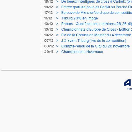
18/12
>
De beaux interligues de cross à Carhaix (ph
18/12
>
Entrée gratuite pour les Be/Mi au Perche El
17/12
>
Epreuve de Marche Nordique de compétitio
cross du Loir et Cher
11/12
>
Tilburg 2018 en image
10/12
>
Photos - Qualifications triathlons (28-36-41)
10/12
>
Championnats d'Europe de Cross - Edition 2
10/12
>
PV de la Comission Master du 4 décembre
07/12
>
J-2 avant Tilburg (live de la compétition)
03/12
>
Compte-rendu de la CRJ du 20 novembre
29/11
>
Championnats Hivernaux