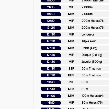
11h00
MIF
3 000m Marche
11h35
MIF
2 000m
11h50
MIM
2 000m
12h10
MIF
200m Haies (76)
12h20
MIM
200m Haies (76)
12h30
MIF
Longueur
12h30
MIM
Triple saut
12h30
MIM
Poids (4 kg)
12h30
MIF
Disque (0.8 kg)
12h30
MIF
Javelot (500 g)
12h30
BEF
50m Triathlon
12h30
BEM
50m Triathlon
13h10
MIF
80m
13h30
MIM
80m
14h00
MIM
100m Haies (84)
14h10
MIF
80m Haies (76)