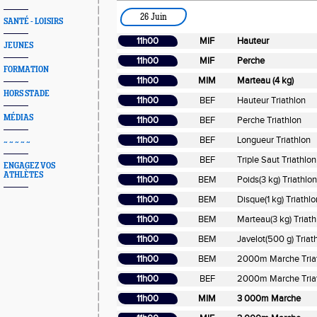
26 Juin
SANTÉ - LOISIRS
11h00
MIF
Hauteur
JEUNES
11h00
MIF
Perche
FORMATION
11h00
MIM
Marteau (4 kg)
HORS STADE
11h00
BEF
Hauteur Triathlon
MÉDIAS
11h00
BEF
Perche Triathlon
11h00
BEF
Longueur Triathlon
~ ~ ~ ~ ~
11h00
BEF
Triple Saut Triathlon
ENGAGEZ VOS
ATHLÈTES
11h00
BEM
Poids(3 kg) Triathlon
11h00
BEM
Disque(1 kg) Triathlo
11h00
BEM
Marteau(3 kg) Triath
11h00
BEM
Javelot(500 g) Triat
11h00
BEM
2000m Marche Tria
11h00
BEF
2000m Marche Tria
11h00
MIM
3 000m Marche