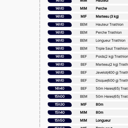
14h10
MIM
Hauteur
14h10
MIM
Perche
14h10
MIF
Marteau (3 kg)
14h10
BEM
Hauteur Triathlon
14h10
BEM
Perche Triathlon
14h10
BEM
Longueur Triathlon
14h10
BEM
Triple Saut Triathlon
14h10
BEF
Poids(2 kg) Triathlo
14h10
BEF
Marteau(2 kg) Triat
14h10
BEF
Javelot(400 g) Triat
14h10
BEF
Disque(600 g) Triat
14h40
BEF
50m Haies(65) Triat
15h00
BEM
50m Haies(65) Triat
15h30
MIF
80m
15h40
MIM
80m
15h50
MIM
Longueur