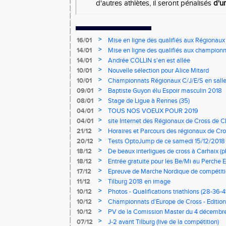
d'autres athlètes, il seront pénalisés
d'u
>
16/01
Mise en ligne des qualifiés aux Régionaux
>
14/01
Mise en ligne des qualifiés aux championn
>
14/01
Andrée COLLIN s'en est allée
>
10/01
Nouvelle sélection pour Alice Mitard
>
10/01
Championnats Régionaux C/J/E/S en salle
mercredi à 9h00
>
09/01
Baptiste Guyon élu Espoir masculin 2018
>
08/01
Stage de Ligue à Rennes (35)
>
04/01
TOUS NOS VOEUX POUR 2019
>
04/01
site Internet des Régionaux de Cross de C
>
21/12
Horaires et Parcours des régionaux de Cro
>
20/12
Tests OptoJump de ce samedi 15/12/2018
>
18/12
De beaux interligues de cross à Carhaix (p
>
18/12
Entrée gratuite pour les Be/Mi au Perche E
>
17/12
Epreuve de Marche Nordique de compétiti
de cross du Loir et Cher
>
11/12
Tilburg 2018 en image
>
10/12
Photos - Qualifications triathlons (28-36-41
>
10/12
Championnats d'Europe de Cross - Edition 
>
10/12
PV de la Comission Master du 4 décembr
>
07/12
J-2 avant Tilburg (live de la compétition)