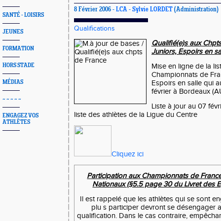
8 Février 2006 -
LCA - Sylvie LORDET
(Administration)
SANTÉ - LOISIRS
Qualifications
JEUNES
Qualifié(e)s aux Chpt
FORMATION
Juniors, Espoirs en sa
HORS STADE
Mise en ligne de la lis
Championnats de Fran
MÉDIAS
Espoirs en salle qui au
février à Bordeaux (A
~ ~ ~ ~ ~
Liste à jour au 07 fév
liste des athlètes de la Ligue du Centre
ENGAGEZ VOS
ATHLÈTES
Cliquez ici
Participation aux Championnats de Franc
Nationaux (§5.5 page 30 du Livret des 
Il est rappelé que les athlètes qui se sont e
plu s participer devront se désengager 
qualification. Dans le cas contraire, empêchan