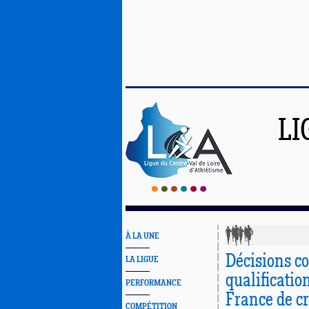
LI
À LA UNE
Décisions c
LA LIGUE
qualificatio
PERFORMANCE
France de c
COMPÉTITION