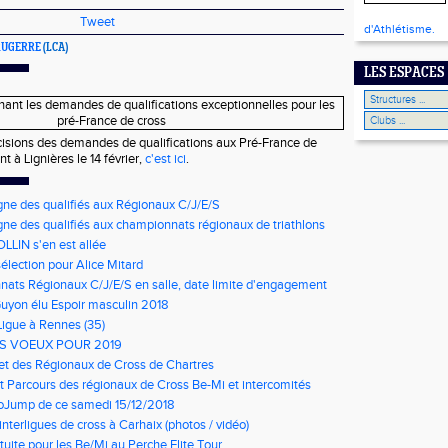
Tweet
d'Athlétisme.
BRUGERRE
(LCA)
LES ESPACES
cisions des demandes de qualifications aux Pré-France de
t à Lignières le 14 février,
c'est ici
.
gne des qualifiés aux Régionaux C/J/E/S
gne des qualifiés aux championnats régionaux de triathlons
LLIN s'en est allée
élection pour Alice Mitard
ats Régionaux C/J/E/S en salle, date limite d'engagement
à 9h00
Guyon élu Espoir masculin 2018
Ligue à Rennes (35)
S VOEUX POUR 2019
net des Régionaux de Cross de Chartres
t Parcours des régionaux de Cross Be-Mi et intercomités
oJump de ce samedi 15/12/2018
nterligues de cross à Carhaix (photos / vidéo)
tuite pour les Be/Mi au Perche Elite Tour