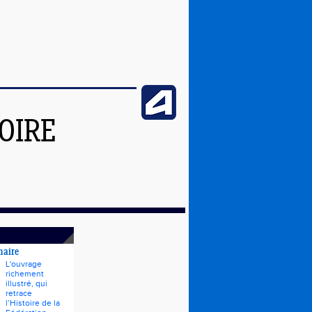
OIRE
naire
L'ouvrage
richement
illustré, qui
retrace
l’Histoire de la