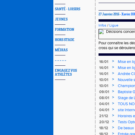
SANTÉ - LOISIRS
27 Janvier 2016 -
Xavier 
JEUNES
Infos
/
Ligue
FORMATION
HORS STADE
Pour connaître les dé
cross qui se dérouleron
MÉDIAS
~ ~ ~ ~ ~
>
16/01
Mise en li
>
14/01
Mise en li
ENGAGEZ VOS
>
14/01
Andrée CO
ATHLÈTES
>
10/01
Nouvelle s
>
10/01
Championn
mercredi 
>
09/01
Baptiste 
>
08/01
Stage de 
>
04/01
TOUS NO
>
04/01
site Inter
>
21/12
Horaires e
>
20/12
Tests Opt
>
18/12
De beaux i
>
18/12
Entrée gra