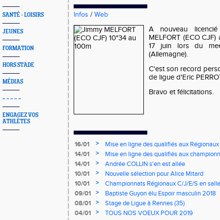
Infos
/
Web
SANTÉ - LOISIRS
A nouveau licencié
JEUNES
MELFORT (ECO CJF) a
17 juin lors du m
FORMATION
(Allemagne).
HORS STADE
C'est son record pers
de ligue d'Eric PERRO
MÉDIAS
Bravo et félicitations.
~ ~ ~ ~ ~
ENGAGEZ VOS
ATHLÈTES
>
16/01
Mise en ligne des qualifiés aux Régionaux
>
14/01
Mise en ligne des qualifiés aux championn
>
14/01
Andrée COLLIN s'en est allée
>
10/01
Nouvelle sélection pour Alice Mitard
>
10/01
Championnats Régionaux C/J/E/S en salle
mercredi à 9h00
>
09/01
Baptiste Guyon élu Espoir masculin 2018
>
08/01
Stage de Ligue à Rennes (35)
>
04/01
TOUS NOS VOEUX POUR 2019