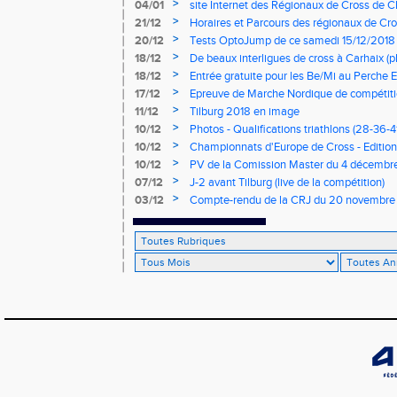
>
04/01
site Internet des Régionaux de Cross de C
>
21/12
Horaires et Parcours des régionaux de Cro
>
20/12
Tests OptoJump de ce samedi 15/12/2018
>
18/12
De beaux interligues de cross à Carhaix (p
>
18/12
Entrée gratuite pour les Be/Mi au Perche E
>
17/12
Epreuve de Marche Nordique de compétiti
de cross du Loir et Cher
>
11/12
Tilburg 2018 en image
>
10/12
Photos - Qualifications triathlons (28-36-41
>
10/12
Championnats d'Europe de Cross - Edition 
>
10/12
PV de la Comission Master du 4 décembr
>
07/12
J-2 avant Tilburg (live de la compétition)
>
03/12
Compte-rendu de la CRJ du 20 novembre