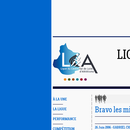
LI
À LA UNE
Bravo les m
LA LIGUE
PERFORMANCE
26 Juin 2006 - GABRIEL C
COMPÉTITION