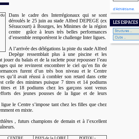
d'Athlétisme.
Dans le cadre des Interrégionaux qui se sont
déroulés le 25 juin au stade Alfred DEPEGE (ex
LES ESPACES
Séraucourt) à Bourges, les Minimes de la région
centre
grâce à leurs très belles performances
d’ensemble remportèrent le challenge Inter ligues.
A l’arrivée des délégations la piste du stade Alfred
Depège ressemblait plus à une piscine et les
t jouer du balais et de la raclette pour repousser l’eau
ages qui ne revinrent encombrer le ciel qu’en fin de
ormances furent d’un très bon niveau et le Centre
res qu’il avait réussi à combler son retard dans cette
est celle des minimes puisque 7 titres et 14 podiums
8 titres et 18 podiums chez les garçons sont venus
fforts des jeunes pousses de la ligue et de leurs
 ligue le Centre s’impose tant chez les filles que chez
demment en mixte.
thlètes , futurs champions de demain et à l’excellent
raîneurs.
CENTRE
PAYS de la LOIRE
POITOU -