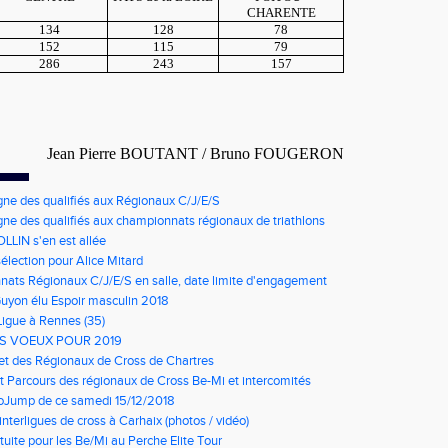
CHARENTE
134
128
78
152
115
79
286
243
157
Jean Pierre BOUTANT / Bruno FOUGERON
gne des qualifiés aux Régionaux C/J/E/S
gne des qualifiés aux championnats régionaux de triathlons
LLIN s'en est allée
élection pour Alice Mitard
ats Régionaux C/J/E/S en salle, date limite d'engagement
à 9h00
Guyon élu Espoir masculin 2018
Ligue à Rennes (35)
S VOEUX POUR 2019
net des Régionaux de Cross de Chartres
t Parcours des régionaux de Cross Be-Mi et intercomités
oJump de ce samedi 15/12/2018
nterligues de cross à Carhaix (photos / vidéo)
tuite pour les Be/Mi au Perche Elite Tour