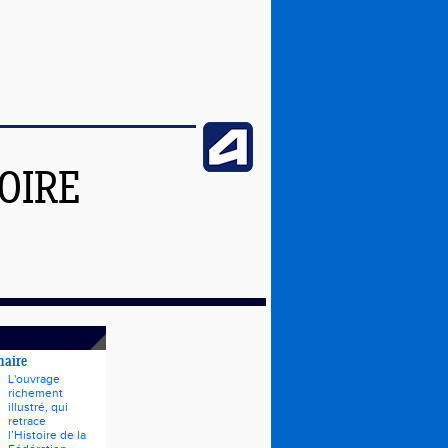
OIRE
naire
L'ouvrage
richement
illustré, qui
retrace
l’Histoire de la