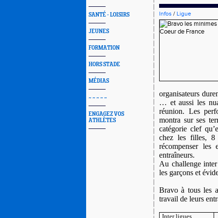
Infos
/
Ligue
SANTÉ - LOISIRS
JEUNES
FORMATION
HORS STADE
MÉDIAS
organisateurs duren
~ ~ ~ ~ ~
… et aussi les nu
réunion. Les perf
ENGAGEZ VOS
montra sur ses ter
ATHLÈTES
catégorie clef qu’
chez les filles, 
récompenser les e
entraîneurs.
Au challenge inter
les garçons et évi
Bravo à tous les a
travail de leurs ent
Inter ligues