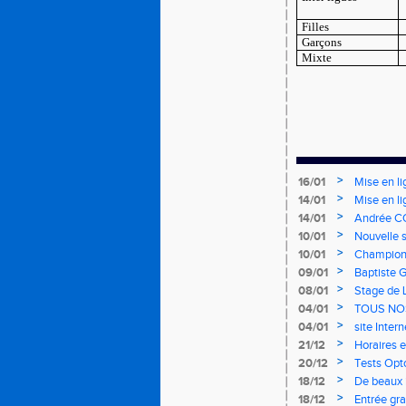
Filles
Garçons
Mixte
>
16/01
Mise en li
>
14/01
Mise en li
>
14/01
Andrée CO
>
10/01
Nouvelle s
>
10/01
Championn
mercredi 
>
09/01
Baptiste 
>
08/01
Stage de 
>
04/01
TOUS NO
>
04/01
site Inter
>
21/12
Horaires e
>
20/12
Tests Opt
>
18/12
De beaux i
>
18/12
Entrée gra