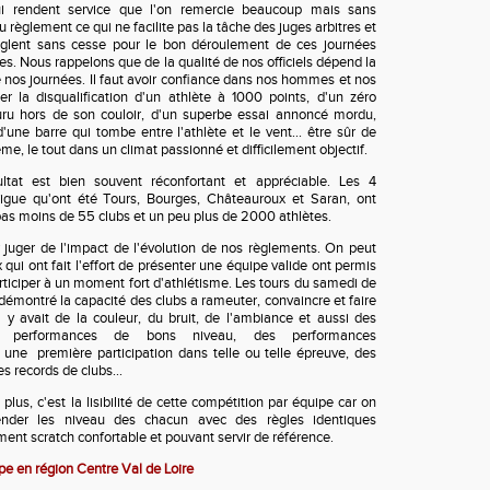
ui rendent service que l'on remercie beaucoup mais sans
 règlement ce qui ne facilite pas la tâche des juges arbitres et
nglent sans cesse pour le bon déroulement de ces journées
es. Nous rappelons que de la qualité de nos officiels dépend la
e nos journées. Il faut avoir confiance dans nos hommes et nos
 la disqualification d'un athlète à 1000 points, d'un zéro
uru hors de son couloir, d'un superbe essai annoncé mordu,
d'une barre qui tombe entre l'athlète et le vent... être sûr de
ème, le tout dans un climat passionné et difficilement objectif.
ultat est bien souvent réconfortant et appréciable. Les 4
ligue qu'ont été Tours, Bourges, Châteauroux et Saran, ont
as moins de 55 clubs et un peu plus de 2000 athlètes.
r juger de l'impact de l'évolution de nos règlements. On peut
qui ont fait l'effort de présenter une équipe valide ont permis
articiper à un moment fort d'athlétisme. Les tours du samedi de
démontré la capacité des clubs a rameuter, convaincre et faire
Il y avait de la couleur, du bruit, de l'ambiance et aussi des
s performances de bons niveau, des performances
une première participation dans telle ou telle épreuve, des
s records de clubs...
plus, c'est la lisibilité de cette compétition par équipe car on
nder les niveau des chacun avec des règles identiques
ent scratch confortable et pouvant servir de référence.
pe en région Centre Val de Loire