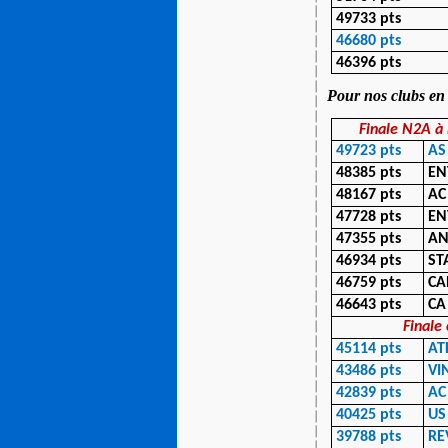
49733 pts
46680 pts
46396 pts
Pour nos clubs en
Finale N2A à 
49723 pts
AS
48385 pts
EN
48167 pts
AC
47728 pts
EN
47355 pts
AN
46934 pts
ST
46759 pts
CA
46643 pts
CA
Finale
45114 pts
AT
43486 pts
VI
42839 pts
AC
40425 pts
US
39788 pts
RE