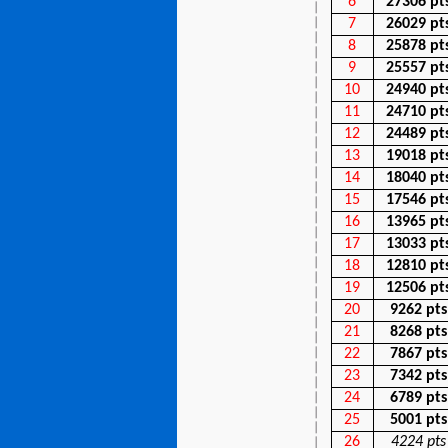
6
27306 pt
7
26029 pt
8
25878 pt
9
25557 pt
10
24940 pt
11
24710 pt
12
24489 pt
13
19018 pt
14
18040 pt
15
17546 pt
16
13965 pt
17
13033 pt
18
12810 pt
19
12506 pt
20
9262 pts
21
8268 pts
22
7867 pts
23
7342 pts
24
6789 pts
25
5001 pts
26
4224 pts