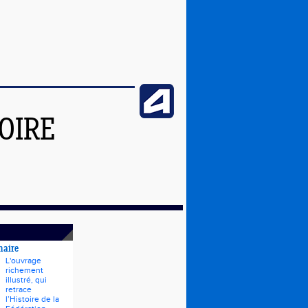
OIRE
naire
L'ouvrage
richement
illustré, qui
retrace
l’Histoire de la