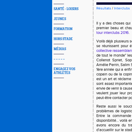
Résultats
/
Interclubs
SANTÉ - LOISIRS
JEUNES
Il y a des choses qui
premier beau et chau
FORMATION
tour interclubs 2016
.
HORS STADE
Voilà déjà plusieurs 
se réunissent pour é
MÉDIAS
collective rassemblant
de tout le monde" l
~ ~ ~ ~ ~
Collenot Spriet, Sop
Amélie Perrin, Salim S
ENGAGEZ VOS
1ère année qui a enfin
ATHLÈTES
copain ou de la copin
est un art et réclame 
sont assez importante
envie de venir à caus
veulent jouer leur pr
peut-être contacter po
Reste aussi le souci
problèmes de logistiq
Entre la commande rè
disponibilité... voilà
avons encore du tr
d'accueillir sur le st