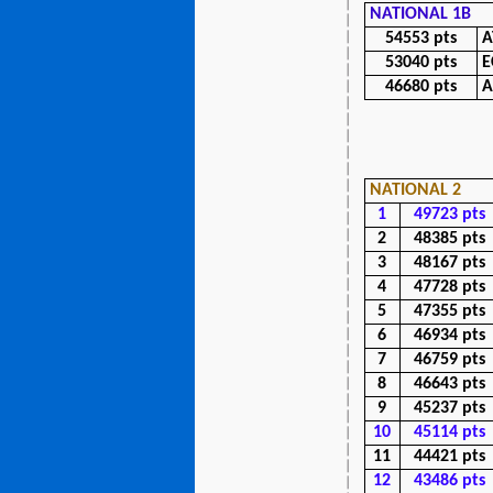
NATIONAL 1B
54553 pts
A
53040 pts
E
46680 pts
A
NATIONAL 2
1
49723 pts
2
48385 pts
3
48167 pts
4
47728 pts
5
47355 pts
6
46934 pts
7
46759 pts
8
46643 pts
9
45237 pts
10
45114 pts
11
44421 pts
12
43486 pts