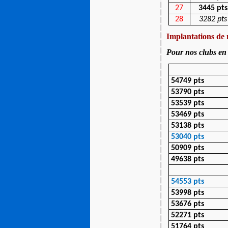
27
3445 pts
28
3282 pts
Implantations de 
Pour nos clubs en
54749 pts
53790 pts
53539 pts
53469 pts
53138 pts
53040 pts
50909 pts
49638 pts
54553 pts
53998 pts
53676 pts
52271 pts
51764 pts