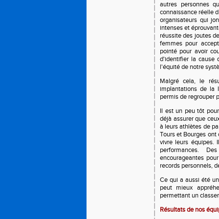
autres personnes q
connaissance réelle du
organisateurs qui jo
intenses et éprouvant
réussite des joutes d
femmes pour accepter
pointé pour avoir co
d'identifier la cause 
l'équité de notre syst
Malgré cela, le rés
implantations de la 
permis de regrouper p
Il est un peu tôt pou
déjà assurer que ceux 
à leurs athlètes de p
Tours et Bourges ont 
vivre leurs équipes. 
performances. De
encourageantes pour 
records personnels, de
Ce qui a aussi été un 
peut mieux appréhe
permettant un classem
Résultats de nos équi