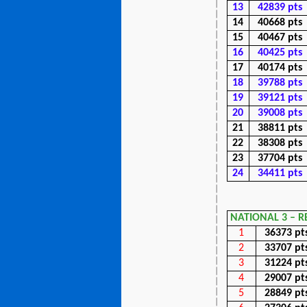
13
42839 pts
14
40668 pts
15
40467 pts
16
40425 pts
17
40174 pts
18
39788 pts
19
39121 pts
20
39008 pts
21
38811 pts
22
38308 pts
23
37704 pts
24
34411 pts
NATIONAL 3 – 
1
36373 pt
2
33707 pt
3
31224 pt
4
29007 pt
5
28849 pt