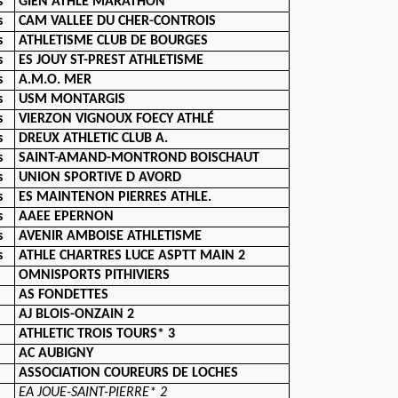
s
GIEN ATHLE MARATHON
s
CAM VALLEE DU CHER-CONTROIS
s
ATHLETISME CLUB DE BOURGES
s
ES JOUY ST-PREST ATHLETISME
s
A.M.O. MER
s
USM MONTARGIS
s
VIERZON VIGNOUX FOECY ATHLÉ
s
DREUX ATHLETIC CLUB A.
s
SAINT-AMAND-MONTROND BOISCHAUT
s
UNION SPORTIVE D AVORD
s
ES MAINTENON PIERRES ATHLE.
s
AAEE EPERNON
s
AVENIR AMBOISE ATHLETISME
s
ATHLE CHARTRES LUCE ASPTT MAIN 2
OMNISPORTS PITHIVIERS
AS FONDETTES
AJ BLOIS-ONZAIN 2
ATHLETIC TROIS TOURS* 3
AC AUBIGNY
ASSOCIATION COUREURS DE LOCHES
EA JOUE-SAINT-PIERRE* 2