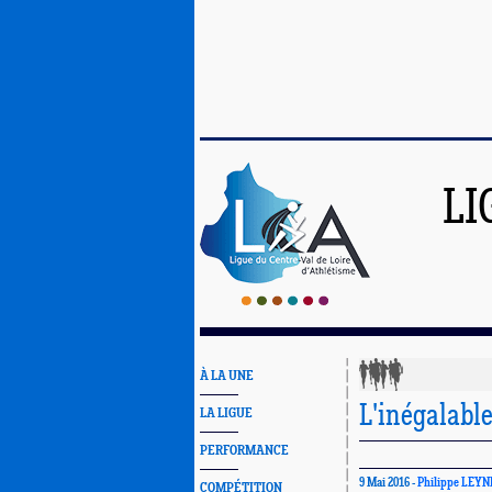
LI
À LA UNE
L'inégalable
LA LIGUE
PERFORMANCE
9 Mai 2016 -
Philippe LEYN
COMPÉTITION