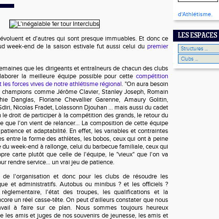
d'Athlétisme.
LES ESPACES
 évoluent et d'autres qui sont presque immuables. Et donc ce
d week-end de la saison estivale fut aussi celui du
premier
semaines que les dirigeants et entraîneurs de chacun des clubs
laborer la meilleure équipe possible pour cette
compétition
 les forces vives de notre athlétisme régional
. "On aura besoin
es champions comme Jérôme Clavier, Stanley Joseph, Romain
hie Danglas, Floriane Chevallier Garenne, Amaury Golitin,
diri, Nicolas Fradet, Lolassonn Djouhan ... mais aussi du cadet
 le droit de participer à la compétition des grands, le retour du
e que l'on vient de relancer... La composition de cette équipe
patience et adaptabilité. En effet, les variables et contraintes
s entre la forme des athlètes, les bobos, ceux qui ont à peine
e du week-end à rallonge, celui du barbecue familiale, ceux qui
opre carte plutôt que celle de l'équipe, le "vieux" que l'on va
ur rendre service... un vrai jeu de patience.
 de l'organisation et donc pour les clubs de résoudre les
ue et administratifs. Autobus ou minibus ? et les officiels ?
glementaire, l'état des troupes, les qualifications et la
 encore un réel casse-tête. On peut d'ailleurs constater que nous
avail à faire sur ce plan. Nous sommes toujours heureux
ade les amis et juges de nos souvenirs de jeunesse, les amis et