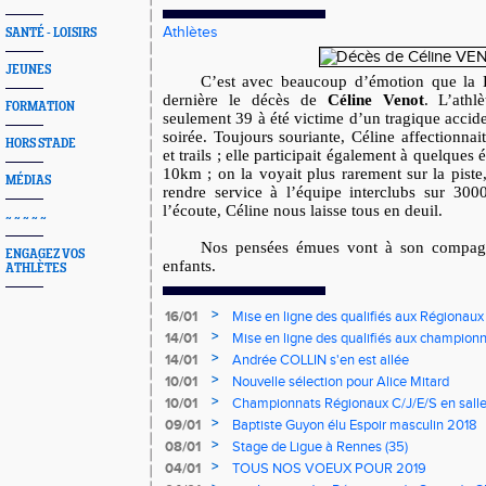
Athlètes
SANTÉ - LOISIRS
JEUNES
C’est avec beaucoup d’émotion que la 
dernière le décès de
Céline Venot
. L’ath
FORMATION
seulement 39 à été victime d’un tragique accide
soirée. Toujours souriante, Céline affectionnait
HORS STADE
et trails ; elle participait également à quelques
10km ; on la voyait plus rarement sur la piste, 
MÉDIAS
rendre service à l’équipe interclubs sur 300
l’écoute, Céline nous laisse tous en deuil.
~ ~ ~ ~ ~
Nos pensées émues vont à son compagn
ENGAGEZ VOS
enfants.
ATHLÈTES
>
16/01
Mise en ligne des qualifiés aux Régionaux
>
14/01
Mise en ligne des qualifiés aux championn
>
14/01
Andrée COLLIN s'en est allée
>
10/01
Nouvelle sélection pour Alice Mitard
>
10/01
Championnats Régionaux C/J/E/S en salle
mercredi à 9h00
>
09/01
Baptiste Guyon élu Espoir masculin 2018
>
08/01
Stage de Ligue à Rennes (35)
>
04/01
TOUS NOS VOEUX POUR 2019