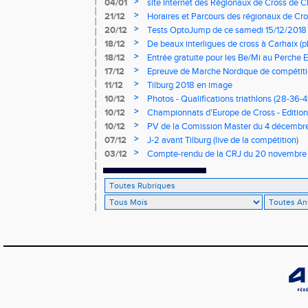
>
04/01
site Internet des Régionaux de Cross de C
>
21/12
Horaires et Parcours des régionaux de Cro
>
20/12
Tests OptoJump de ce samedi 15/12/2018
>
18/12
De beaux interligues de cross à Carhaix (p
>
18/12
Entrée gratuite pour les Be/Mi au Perche E
>
17/12
Epreuve de Marche Nordique de compétiti
de cross du Loir et Cher
>
11/12
Tilburg 2018 en image
>
10/12
Photos - Qualifications triathlons (28-36-41
>
10/12
Championnats d'Europe de Cross - Edition 
>
10/12
PV de la Comission Master du 4 décembr
>
07/12
J-2 avant Tilburg (live de la compétition)
>
03/12
Compte-rendu de la CRJ du 20 novembre