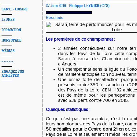
27 Juin 2016 -
Philippe LEYNIER
(CTS)
SANTÉ - LOISIRS
Résultats
JEUNES
FORMATION
Les premières de ce championnat :
HORS STADE
2 années consécutives sur notre territ
MÉDIAS
dans les Pays de la Loire cette comp
Saran à cause des Championnats de
~ ~ ~ ~ ~
à Angers ;
Un championnat sans la ligue du Poitou
ENGAGEZ VOS
de manière anticipée son nouveau territo
ATHLÈTES
Une assez forte désaffection puisqu
présents contre 350 à Issoudun en 2015
des Pays de la Loire. CEN : 132 athlètes 
est de même pour les participations 
avec 536 perfs contre 700 en 2015.
Quelques statistiques :
Ce qui n’est pas une première, c’est la dom
leurs homologues des Pays de la Loire, comm
50 médailles pour le Centre dont 21 en or
, c
Pays de la Loire et seulement 11 médailles d’or