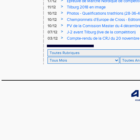
>
17/12
Epreuve de Marche Nordique de compétiti
de cross du Loir et Cher
>
11/12
Tilburg 2018 en image
>
10/12
Photos - Qualifications triathlons (28-36-41
>
10/12
Championnats d'Europe de Cross - Edition 
>
10/12
PV de la Comission Master du 4 décembr
>
07/12
J-2 avant Tilburg (live de la compétition)
>
03/12
Compte-rendu de la CRJ du 20 novembre