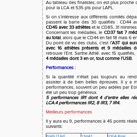
Au tableau des finalistes, on est plus proche 
pour la LCA et 535 pts pour LAPL.
Si on s’intéresse aux différents comités dép
passent la barre des 30 qualifiés : CD44 a
CD45 avec 33 athlètes
et le CD85, 31 minimes
Concernant les médailles, le
CD37 fait 7 méda
au total
, alors que le CD44 en fait 18 mais 6 en
Du point de vu des clubs, c’est l
’A3T qui au
avec 16 athlètes présents et 9 médailles 
retrouve l’Ent. Sarthe Athlé. avec 15 qualifiés,
4 médailles dont 3 en or, tout comme l’USB.
Performances :
Si la quantité n’était pas toujours au re
assister à de bien belles épreuves. Il y a
performances, souvent un peu aidées par Eo
été un peu trop généreux.
5 performances IR1 dont 4 d’entre elles ré
LCA.4 performances IR2, 8 IR3, 7 IR4.
Meilleurs performances
Il y aura eu 9, performances à 45 points réal
suivants:
Poids (3 kg)
13m41
LOGA Rose