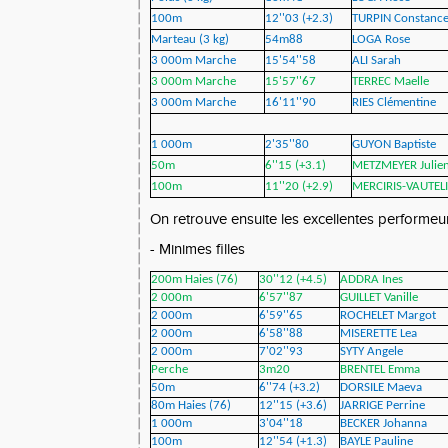
100m
12''03 (+2.3)
TURPIN Constanc
Marteau (3 kg)
54m88
LOGA Rose
3 000m Marche
15'54''58
ALI Sarah
3 000m Marche
15'57''67
TERREC Maelle
3 000m Marche
16'11''90
RIES Clémentine
1 000m
2'35''80
GUYON Baptiste
50m
6''15 (+3.1)
METZMEYER Julie
100m
11''20 (+2.9)
MERCIRIS-VAUTEL
On retrouve ensuite les excellentes performeur
- Minimes filles
200m Haies (76)
30''12 (+4.5)
ADDRA Ines
2 000m
6'57''87
GUILLET Vanille
2 000m
6'59''65
ROCHELET Margot
2 000m
6'58''88
MISERETTE Lea
2 000m
7'02''93
SYTY Angele
Perche
3m20
BRENTEL Emma
50m
6''74 (+3.2)
DORSILE Maeva
80m Haies (76)
12''15 (+3.6)
JARRIGE Perrine
1 000m
3'04''18
BECKER Johanna
100m
12''54 (+1.3)
BAYLE Pauline