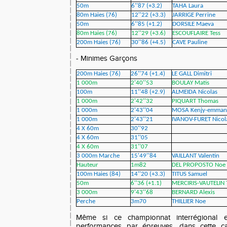
50m
6''87 (+3.2)
TAHA Laura
80m Haies (76)
12''22 (+3.3)
JARRIGE Perrine
50m
6''85 (+1.2)
DORSILE Maeva
80m Haies (76)
12''29 (+3.6)
ESCOUFLAIRE Tess
200m Haies (76)
30''86 (+4.5)
CAVE Pauline
- Minimes Garçons
200m Haies (76)
26''74 (+1.4)
LE GALL Dimitri
1 000m
2'40''53
BOULAY Matis
100m
11''48 (+2.9)
ALMEIDA Nicolas
1 000m
2'42''32
PIQUART Thomas
1 000m
2'43''04
MOSA Kenjy-emman
1 000m
2'43''21
IVANOV-FURET Nicol
4 X 60m
30''92
4 X 60m
31''05
4 X 60m
31''07
3 000m Marche
15'49''84
VAILLANT Valentin
Hauteur
1m82
DEL PROPOSTO Noe
100m Haies (84)
14''20 (+3.3)
TITUS Samuel
50m
6''36 (+1.1)
MERCIRIS-VAUTELIN 
3 000m
9'43''68
BERNARD Alexis
Perche
3m70
THILLIER Noe
Même si ce championnat interrégional e
performances par épreuves, dans cette ca