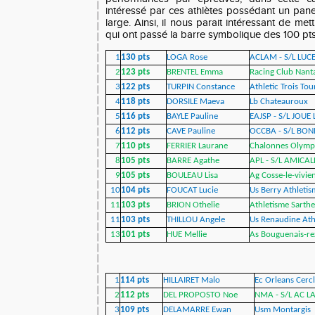
intéressé par ces athlètes possédant un pan
large. Ainsi, il nous parait intéressant de met
qui ont passé la barre symbolique des 100 pts 
1
130 pts
LOGA Rose
ACLAM - S/L LUC
2
123 pts
BRENTEL Emma
Racing Club Nanta
3
122 pts
TURPIN Constance
Athletic Trois Tou
4
118 pts
DORSILE Maeva
Lb Chateauroux
5
116 pts
BAYLE Pauline
EAJSP - S/L JOUE
6
112 pts
CAVE Pauline
OCCBA - S/L BON
7
110 pts
FERRIER Laurane
Chalonnes Olymp
8
105 pts
BARRE Agathe
APL - S/L AMICAL
9
105 pts
BOULEAU Lisa
Ag Cosse-le-vivie
10
104 pts
FOUCAT Lucie
Us Berry Athleti
11
103 pts
BRION Othelie
Athletisme Sarthe
11
103 pts
THILLOU Angele
Us Renaudine Ath
13
101 pts
HUE Mellie
As Bouguenais-re
1
114 pts
HILLAIRET Malo
Ec Orleans Cercl
2
112 pts
DEL PROPOSTO Noe
NMA - S/L AC L
3
109 pts
DELAMARRE Ewan
Usm Montargis