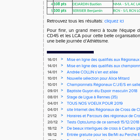
4
108 pts
DEJARDIN Bastien
NMA - S/L AC L
5
100 pts
SERISIER Benjamin
RCN - S/L RCN L
Retrouvez tous les résultats:
cliquez ici
Pour finir, un grand merci à toute l'équipe 
CD45 et les LCA pour cette belle organisation 
une belle journée d'Athlétisme.
>
16/01
Mise en ligne des qualifiés aux Régionaux
>
14/01
Mise en ligne des qualifiés aux championn
>
14/01
Andrée COLLIN s'en est allée
>
10/01
Nouvelle sélection pour Alice Mitard
>
10/01
Championnats Régionaux C/J/E/S en salle
mercredi à 9h00
>
09/01
Baptiste Guyon élu Espoir masculin 2018
>
08/01
Stage de Ligue à Rennes (35)
>
04/01
TOUS NOS VOEUX POUR 2019
>
04/01
site Internet des Régionaux de Cross de C
>
21/12
Horaires et Parcours des régionaux de Cro
>
20/12
Tests OptoJump de ce samedi 15/12/2018
>
18/12
De beaux interligues de cross à Carhaix (p
>
18/12
Entrée gratuite pour les Be/Mi au Perche E