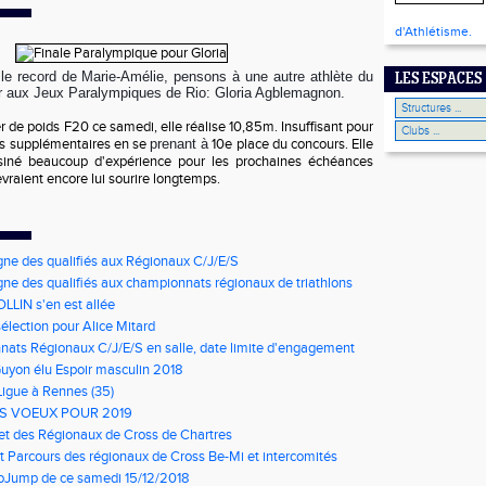
d'Athlétisme.
t le record de Marie-Amélie, pensons à une autre athlète du
LES ESPACES
ier aux Jeux Paralympiques de Rio: Gloria Agblemagnon.
er de poids F20 ce samedi, elle réalise 10,85m. Insuffisant pour
is supplémentaires en se
prenant à
10e place du concours. Elle
iné beaucoup d'expérience pour les prochaines échéances
evraient encore lui sourire longtemps.
gne des qualifiés aux Régionaux C/J/E/S
gne des qualifiés aux championnats régionaux de triathlons
LLIN s'en est allée
élection pour Alice Mitard
ats Régionaux C/J/E/S en salle, date limite d'engagement
à 9h00
Guyon élu Espoir masculin 2018
Ligue à Rennes (35)
S VOEUX POUR 2019
net des Régionaux de Cross de Chartres
t Parcours des régionaux de Cross Be-Mi et intercomités
oJump de ce samedi 15/12/2018