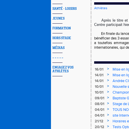
Athlètes
SANTÉ - LOISIRS
JEUNES
Après le titre e
Centre participait h
FORMATION
En finale du lanc
bénéficier des 3 essa
HORS STADE
a toutefois emmagas
internationales, qui d
MÉDIAS
~ ~ ~ ~ ~
ENGAGEZ VOS
>
16/01
Mise en li
ATHLÈTES
>
14/01
Mise en li
>
14/01
Andrée CO
>
10/01
Nouvelle s
>
10/01
Championn
mercredi 
>
09/01
Baptiste 
>
08/01
Stage de 
>
04/01
TOUS NO
>
04/01
site Inter
>
21/12
Horaires e
>
20/12
Tests Opt