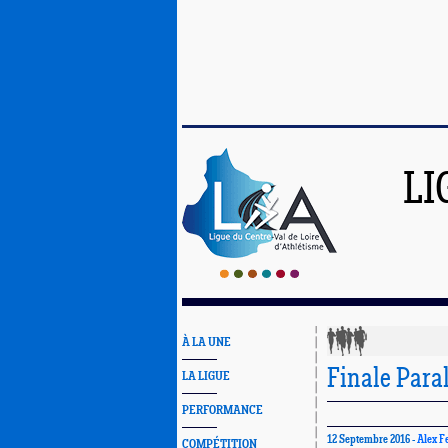
LI
À LA UNE
Finale Para
LA LIGUE
PERFORMANCE
12 Septembre 2016 -
Alex F
COMPÉTITION