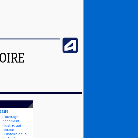
OIRE
naire
L'ouvrage
richement
illustré, qui
retrace
l’Histoire de la