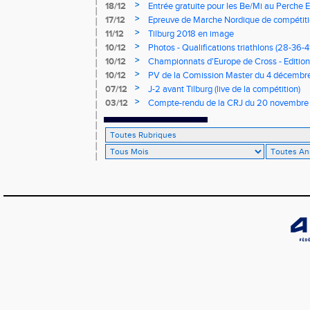
>
18/12
Entrée gratuite pour les Be/Mi au Perche E
>
17/12
Epreuve de Marche Nordique de compétiti
de cross du Loir et Cher
>
11/12
Tilburg 2018 en image
>
10/12
Photos - Qualifications triathlons (28-36-41
>
10/12
Championnats d'Europe de Cross - Edition 
>
10/12
PV de la Comission Master du 4 décembr
>
07/12
J-2 avant Tilburg (live de la compétition)
>
03/12
Compte-rendu de la CRJ du 20 novembre