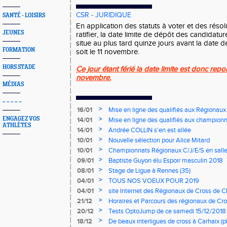
CSR - JURIDIQUE
SANTÉ - LOISIRS
En application des statuts à voter et des résolu
JEUNES
ratifier, la date limite de dépôt des candidatu
situe au plus tard quinze jours avant la date 
FORMATION
soit le 11 novembre.
HORS STADE
Ce jour étant férié la date limite est donc rep
novembre.
MÉDIAS
~ ~ ~ ~ ~
>
16/01
Mise en ligne des qualifiés aux Régionaux
>
ENGAGEZ VOS
14/01
Mise en ligne des qualifiés aux championn
ATHLÈTES
>
14/01
Andrée COLLIN s'en est allée
>
10/01
Nouvelle sélection pour Alice Mitard
>
10/01
Championnats Régionaux C/J/E/S en salle
mercredi à 9h00
>
09/01
Baptiste Guyon élu Espoir masculin 2018
>
08/01
Stage de Ligue à Rennes (35)
>
04/01
TOUS NOS VOEUX POUR 2019
>
04/01
site Internet des Régionaux de Cross de C
>
21/12
Horaires et Parcours des régionaux de Cro
>
20/12
Tests OptoJump de ce samedi 15/12/2018
>
18/12
De beaux interligues de cross à Carhaix (p