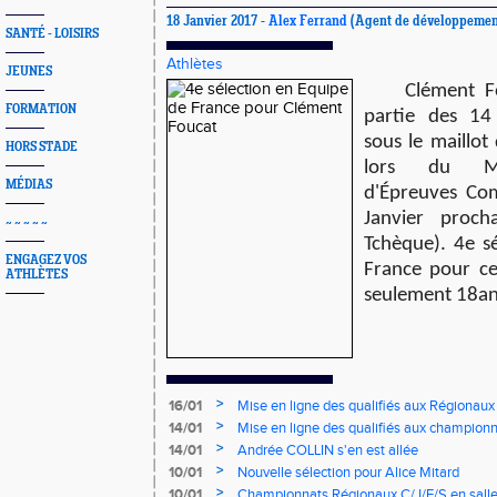
18 Janvier 2017 -
Alex Ferrand
(Agent de développemen
SANTÉ - LOISIRS
Athlètes
JEUNES
Clément F
FORMATION
partie des 14
sous le maillot
HORS STADE
lors du Mat
MÉDIAS
d'Épreuves Co
Janvier proc
~ ~ ~ ~ ~
Tchèque)
. 4e s
ENGAGEZ VOS
France pour ce
ATHLÈTES
seulement 18an
>
16/01
Mise en ligne des qualifiés aux Régionaux
>
14/01
Mise en ligne des qualifiés aux championn
>
14/01
Andrée COLLIN s'en est allée
>
10/01
Nouvelle sélection pour Alice Mitard
>
10/01
Championnats Régionaux C/J/E/S en salle