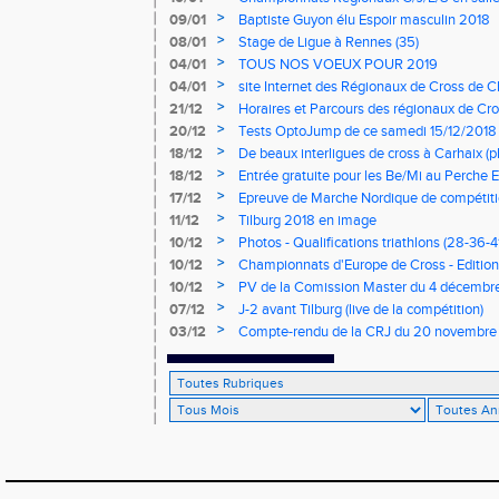
mercredi à 9h00
>
09/01
Baptiste Guyon élu Espoir masculin 2018
>
08/01
Stage de Ligue à Rennes (35)
>
04/01
TOUS NOS VOEUX POUR 2019
>
04/01
site Internet des Régionaux de Cross de C
>
21/12
Horaires et Parcours des régionaux de Cro
>
20/12
Tests OptoJump de ce samedi 15/12/2018
>
18/12
De beaux interligues de cross à Carhaix (p
>
18/12
Entrée gratuite pour les Be/Mi au Perche E
>
17/12
Epreuve de Marche Nordique de compétiti
de cross du Loir et Cher
>
11/12
Tilburg 2018 en image
>
10/12
Photos - Qualifications triathlons (28-36-41
>
10/12
Championnats d'Europe de Cross - Edition 
>
10/12
PV de la Comission Master du 4 décembr
>
07/12
J-2 avant Tilburg (live de la compétition)
>
03/12
Compte-rendu de la CRJ du 20 novembre