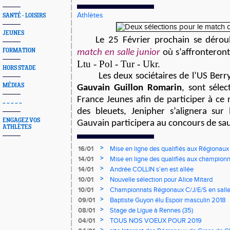
Athlètes
SANTÉ - LOISIRS
JEUNES
Le 25 Février prochain se dérou
FORMATION
match en salle junior
où s’affronteron
Ltu - Pol - Tur - Ukr.
HORS STADE
Les deux sociétaires de l’US Berr
MÉDIAS
Gauvain Guillon Romarin
, sont séle
France Jeunes afin de participer à ce 
~ ~ ~ ~ ~
des bleuets, Jenipher s’alignera su
ENGAGEZ VOS
Gauvain participera au concours de sau
ATHLÈTES
>
16/01
Mise en ligne des qualifiés aux Régionaux
>
14/01
Mise en ligne des qualifiés aux championn
>
14/01
Andrée COLLIN s'en est allée
>
10/01
Nouvelle sélection pour Alice Mitard
>
10/01
Championnats Régionaux C/J/E/S en salle
mercredi à 9h00
>
09/01
Baptiste Guyon élu Espoir masculin 2018
>
08/01
Stage de Ligue à Rennes (35)
>
04/01
TOUS NOS VOEUX POUR 2019