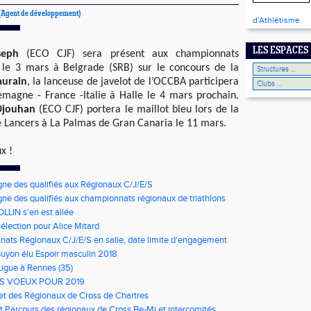
(Agent de développement)
d'Athlétisme.
LES ESPACES
seph
(ECO CJF) sera présent aux championnats
 le 3 mars à Belgrade (SRB) sur le concours de la
aurain
, la lanceuse de javelot de l’OCCBA participera
emagne - France -Italie à Halle le 4 mars prochain.
Djouhan
(ECO CJF) portera le maillot bleu lors de la
 Lancers à La Palmas de Gran Canaria le 11 mars.
x !
gne des qualifiés aux Régionaux C/J/E/S
gne des qualifiés aux championnats régionaux de triathlons
LLIN s'en est allée
élection pour Alice Mitard
ats Régionaux C/J/E/S en salle, date limite d'engagement
à 9h00
Guyon élu Espoir masculin 2018
Ligue à Rennes (35)
S VOEUX POUR 2019
net des Régionaux de Cross de Chartres
t Parcours des régionaux de Cross Be-Mi et intercomités