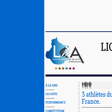
LI
À LA UNE
3 athlètes d
LA LIGUE
France.
PERFORMANCE
COMPÉTITION