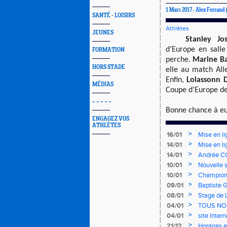
1 Mars 2017 -
Alex Ferrand
SANTÉ - LOISIRS
Athlètes
JEUNES
Stanley Jo
d’Europe en salle
FORMATION
perche.
Marine B
HORS STADE
elle au match All
Enfin,
Lolassonn 
MÉDIAS
Coupe d’Europe de
~ ~ ~ ~ ~
Bonne chance à eu
ENGAGEZ VOS
ATHLÈTES
>
16/01
Mise en li
>
14/01
Mise en li
>
14/01
Andrée CO
>
10/01
Nouvelle s
>
10/01
Championn
mercredi 
>
09/01
Baptiste 
>
08/01
Stage de 
>
04/01
TOUS NO
>
04/01
site Inter
>
21/12
Horaires e