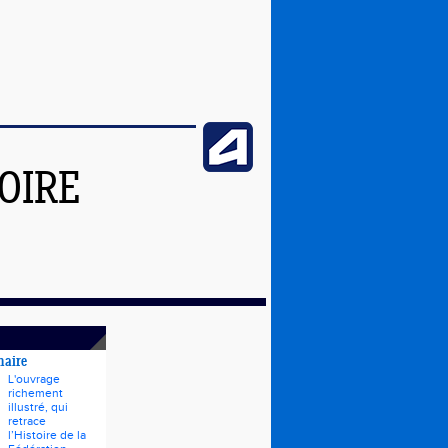
OIRE
naire
L'ouvrage
richement
illustré, qui
retrace
l’Histoire de la