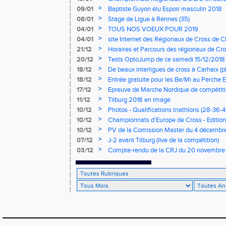
mercredi à 9h00
>
09/01
Baptiste Guyon élu Espoir masculin 2018
>
08/01
Stage de Ligue à Rennes (35)
>
04/01
TOUS NOS VOEUX POUR 2019
>
04/01
site Internet des Régionaux de Cross de C
>
21/12
Horaires et Parcours des régionaux de Cro
>
20/12
Tests OptoJump de ce samedi 15/12/2018
>
18/12
De beaux interligues de cross à Carhaix (p
>
18/12
Entrée gratuite pour les Be/Mi au Perche E
>
17/12
Epreuve de Marche Nordique de compétiti
de cross du Loir et Cher
>
11/12
Tilburg 2018 en image
>
10/12
Photos - Qualifications triathlons (28-36-41
>
10/12
Championnats d'Europe de Cross - Edition 
>
10/12
PV de la Comission Master du 4 décembr
>
07/12
J-2 avant Tilburg (live de la compétition)
>
03/12
Compte-rendu de la CRJ du 20 novembre