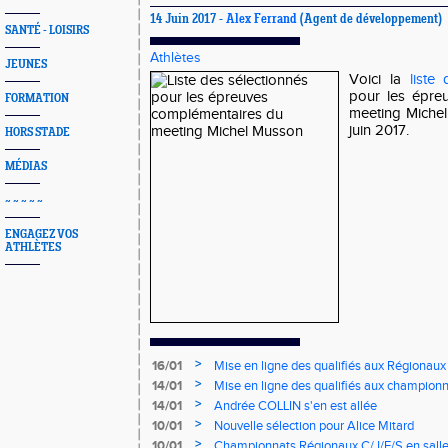
14 Juin 2017 -
Alex Ferrand
(Agent de développement)
SANTÉ - LOISIRS
Athlètes
JEUNES
Voici la
liste
pour les épre
FORMATION
meeting Miche
juin 2017.
HORS STADE
MÉDIAS
~ ~ ~ ~ ~
ENGAGEZ VOS
ATHLÈTES
>
16/01
Mise en ligne des qualifiés aux Régionaux
>
14/01
Mise en ligne des qualifiés aux championn
>
14/01
Andrée COLLIN s'en est allée
>
10/01
Nouvelle sélection pour Alice Mitard
>
10/01
Championnats Régionaux C/J/E/S en salle