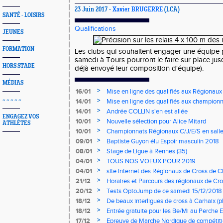
23 Juin 2017 -
Xavier BRUGERRE
(LCA)
SANTÉ - LOISIRS
Qualifications
JEUNES
FORMATION
Les clubs qui souhaitent engager une équipe 
samedi à Tours pourront le faire sur place jusq
HORS STADE
déjà envoyé leur composition d'équipe).
MÉDIAS
>
16/01
Mise en ligne des qualifiés aux Régionaux
~ ~ ~ ~ ~
>
14/01
Mise en ligne des qualifiés aux championn
>
14/01
Andrée COLLIN s'en est allée
ENGAGEZ VOS
>
10/01
Nouvelle sélection pour Alice Mitard
ATHLÈTES
>
10/01
Championnats Régionaux C/J/E/S en salle
mercredi à 9h00
>
09/01
Baptiste Guyon élu Espoir masculin 2018
>
08/01
Stage de Ligue à Rennes (35)
>
04/01
TOUS NOS VOEUX POUR 2019
>
04/01
site Internet des Régionaux de Cross de C
>
21/12
Horaires et Parcours des régionaux de Cro
>
20/12
Tests OptoJump de ce samedi 15/12/2018
>
18/12
De beaux interligues de cross à Carhaix (p
>
18/12
Entrée gratuite pour les Be/Mi au Perche E
>
17/12
Epreuve de Marche Nordique de compétiti