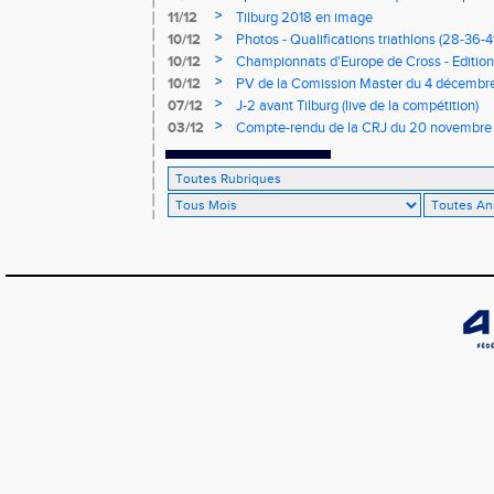
de cross du Loir et Cher
>
11/12
Tilburg 2018 en image
>
10/12
Photos - Qualifications triathlons (28-36-41
>
10/12
Championnats d'Europe de Cross - Edition 
>
10/12
PV de la Comission Master du 4 décembr
>
07/12
J-2 avant Tilburg (live de la compétition)
>
03/12
Compte-rendu de la CRJ du 20 novembre