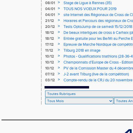
>
08/01
Stage de Ligue à Rennes (35)
>
04/01
TOUS NOS VOEUX POUR 2019
>
04/01
site Internet des Régionaux de Cross de C
>
21/12
Horaires et Parcours des régionaux de Cro
>
20/12
Tests OptoJump de ce samedi 15/12/2018
>
18/12
De beaux interligues de cross à Carhaix (p
>
18/12
Entrée gratuite pour les Be/Mi au Perche E
>
17/12
Epreuve de Marche Nordique de compétiti
de cross du Loir et Cher
>
11/12
Tilburg 2018 en image
>
10/12
Photos - Qualifications triathlons (28-36-41
>
10/12
Championnats d'Europe de Cross - Edition 
>
10/12
PV de la Comission Master du 4 décembr
>
07/12
J-2 avant Tilburg (live de la compétition)
>
03/12
Compte-rendu de la CRJ du 20 novembre