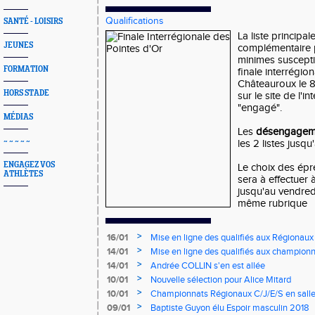
Qualifications
SANTÉ - LOISIRS
La liste principale
JEUNES
complémentaire 
minimes susceptib
FORMATION
finale interrégio
Châteauroux le 8 
HORS STADE
sur le site de l'i
"engagé".
MÉDIAS
Les
désengagem
~ ~ ~ ~ ~
les 2 listes jusq
ENGAGEZ VOS
Le choix des épre
ATHLÈTES
sera à effectuer 
jusqu'au vendredi
même rubrique
>
16/01
Mise en ligne des qualifiés aux Régionaux
>
14/01
Mise en ligne des qualifiés aux championn
>
14/01
Andrée COLLIN s'en est allée
>
10/01
Nouvelle sélection pour Alice Mitard
>
10/01
Championnats Régionaux C/J/E/S en salle
mercredi à 9h00
>
09/01
Baptiste Guyon élu Espoir masculin 2018