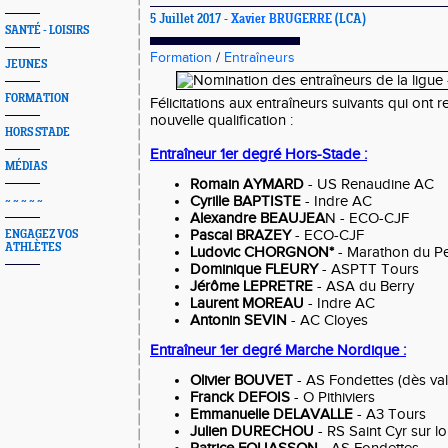
5 Juillet 2017 -
Xavier BRUGERRE
(LCA)
SANTÉ - LOISIRS
Formation
/
Entraîneurs
JEUNES
FORMATION
Félicitations aux entraîneurs suivants qui ont 
nouvelle qualification :
HORS STADE
Entraîneur 1er degré Hors-Stade :
MÉDIAS
Romain AYMARD
- US Renaudine AC
Cyrille BAPTISTE
- Indre AC
~ ~ ~ ~ ~
Alexandre BEAUJEA
N - ECO-CJF
Pascal BRAZEY
- ECO-CJF
ENGAGEZ VOS
ATHLÈTES
Ludovic CHORGNON*
- Marathon du P
Dominique FLEURY
- ASPTT Tours
Jérôme LEPRETRE
- ASA du Berry
Laurent MOREAU
- Indre AC
Antonin SEVIN
- AC Cloyes
Entraîneur 1er degré Marche Nordique :
Olivier BOUVET
- AS Fondettes (dès val
Franck DEFOIS
- O Pithiviers
Emmanuelle DELAVALLE
- A3 Tours
Julien DURECHOU
- RS Saint Cyr sur lo