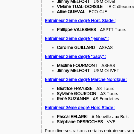
Jimmy MELFORT
- USM Olivet
Viviane TUAL-DORSILE
- LB Châteauro
Aline QUEVAL
- ECO-CJF
Entraîneur 2ème degré Hors-Stade :
Philippe VALESMES
- ASPTT Tours
Entraîneur 2ème degré "jeunes" :
Caroline GUILLARD
- ASFAS
Entraîneur 2ème degré "baby" :
Maxime FOURMONT
- ASFAS
Jimmy MELFORT
- USM OLIVET
Entraîneur 2ème degré Marche Nordique :
Béatrice FRAYSSE
- A3 Tours
Sylviane GOURDON
- A3 Tours
René SUZANNE
- AS Fondettes
Entraîneur 3ème degré Hors-Stade :
Pascal BELARBI
- A Neuville aux Bois
Stéphane DESROCHES
- VVF
Pour diverses raisons certains entraîneurs so