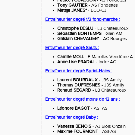
Patrice FOUASSON
- AS Fondettes
Tony GAUTIER
- AS Fondettes
Mateja JANES*
- ECO-CJF
Entraîneur 1er degré 1/2 fond-marche :
Christophe BESLU
- LB Châteauroux
Sébastien BONTEMPS
- Gien AM
Ghislain CHEVALIER*
- AC Bourges
Entraîneur 1er degré Sauts :
Camille MOLL
- E Marolles Vendôme A
Anne-Lise PRADAL
- Indre AC
Entraîneur 1er degré Sprint-Haies :
Laurent BOURDAUX
- J3S Amilly
Thomas DUFRESNES
- J3S Amilly
Renaud SEGARD
- LB Châteauroux
Entraîneur 1er degré moins de 12 ans :
Léonore BAGOT
- ASFAS
Entraîneur 1er degré Baby :
Vanessa BENOIS
- AJ Blois Onzain
Maxime FOURMONT
- ASFAS