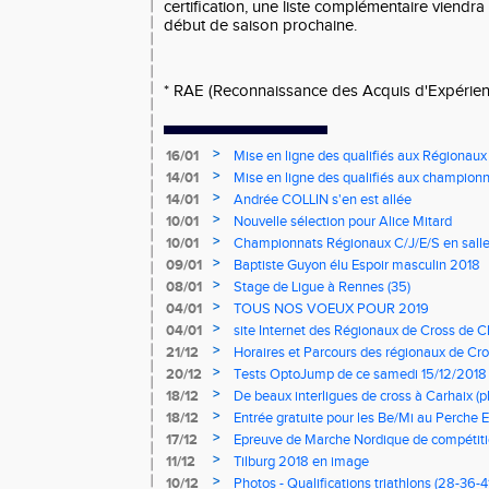
certification, une liste complémentaire viendra
début de saison prochaine.
* RAE (Reconnaissance des Acquis d'Expérien
>
16/01
Mise en ligne des qualifiés aux Régionaux
>
14/01
Mise en ligne des qualifiés aux championn
>
14/01
Andrée COLLIN s'en est allée
>
10/01
Nouvelle sélection pour Alice Mitard
>
10/01
Championnats Régionaux C/J/E/S en salle
mercredi à 9h00
>
09/01
Baptiste Guyon élu Espoir masculin 2018
>
08/01
Stage de Ligue à Rennes (35)
>
04/01
TOUS NOS VOEUX POUR 2019
>
04/01
site Internet des Régionaux de Cross de C
>
21/12
Horaires et Parcours des régionaux de Cro
>
20/12
Tests OptoJump de ce samedi 15/12/2018
>
18/12
De beaux interligues de cross à Carhaix (p
>
18/12
Entrée gratuite pour les Be/Mi au Perche E
>
17/12
Epreuve de Marche Nordique de compétiti
de cross du Loir et Cher
>
11/12
Tilburg 2018 en image
>
10/12
Photos - Qualifications triathlons (28-36-41