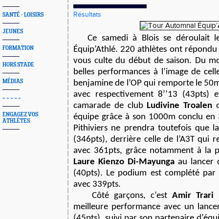
Résultats
SANTÉ - LOISIRS
JEUNES
Ce samedi à Blois se déroulait 
FORMATION
Équip’Athlé. 220 athlètes ont répondu
vous culte du début de saison. Du mo
HORS STADE
belles performances à l’image de cell
MÉDIAS
benjamine de l’OP qui remporte le 50mH
avec respectivement 8’’13 (43pts) 
~ ~ ~ ~ ~
camarade de club
Ludivine Troalen
o
ENGAGEZ VOS
équipe grâce à son 1000m conclu en 
ATHLÈTES
Pithiviers ne prendra toutefois que l
(346pts), derrière celle de l’A3T qui
avec 361pts, grâce notamment à la
Laure Kienzo Di-Mayunga
au lancer 
(40pts). Le podium est complété par 
avec 339pts.
Côté garçons, c’est
Amir Trari
(
meilleure performance avec un lanc
(45pts), suivi par son partenaire d’éq