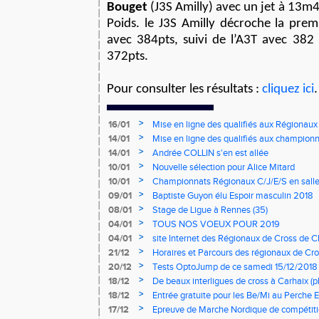
Bouget
(J3S Amilly) avec un jet à 13m4
Poids. le J3S Amilly décroche la prem
avec 384pts, suivi de l’A3T avec 382 
372pts.
Pour consulter les résultats :
cliquez ici
.
>
16/01
Mise en ligne des qualifiés aux Régionaux
>
14/01
Mise en ligne des qualifiés aux championn
>
14/01
Andrée COLLIN s'en est allée
>
10/01
Nouvelle sélection pour Alice Mitard
>
10/01
Championnats Régionaux C/J/E/S en salle
mercredi à 9h00
>
09/01
Baptiste Guyon élu Espoir masculin 2018
>
08/01
Stage de Ligue à Rennes (35)
>
04/01
TOUS NOS VOEUX POUR 2019
>
04/01
site Internet des Régionaux de Cross de C
>
21/12
Horaires et Parcours des régionaux de Cro
>
20/12
Tests OptoJump de ce samedi 15/12/2018
>
18/12
De beaux interligues de cross à Carhaix (p
>
18/12
Entrée gratuite pour les Be/Mi au Perche E
>
17/12
Epreuve de Marche Nordique de compétiti