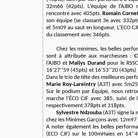
32m66 (42pts). L’équipe de l’AJBO r
rencontre avec 405pts.
Romain Corne
son équipe (se classant 3e avec 332pt
et 5m09 au saut en longueur. L’ECO CJ
du classement avec 346pts.
Chez les minimes, les belles perf
sont à attribuée aux marcheuses :
C
l’AJBO et
Mailys Durand
pour le RSSC
16’27’’59 (45pts) et 16’53’’20 (43pts
Dans le trio de tête des meilleures per
Marie Roy-Lareintry
(A3T) avec 5m25 
Sur le podium par Équipe, nous retro
marche l’ÉCO CJF avec 385, suivi de 
respectivement 378pts et 318pts.
Sylvestre Ndzouba
(A3T) signe la
chez les Minimes Garçons avec 12m97 a
A noter également les belles perform
(ECO CJF) sur le 100mHaies en 14’’