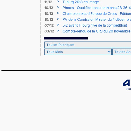
de cross du Loir et Cher
>
11/12
Tilburg 2018 en image
>
10/12
Photos - Qualifications triathlons (28-36-41
>
10/12
Championnats d'Europe de Cross - Edition 
>
10/12
PV de la Comission Master du 4 décembr
>
07/12
J-2 avant Tilburg (live de la compétition)
>
03/12
Compte-rendu de la CRJ du 20 novembre