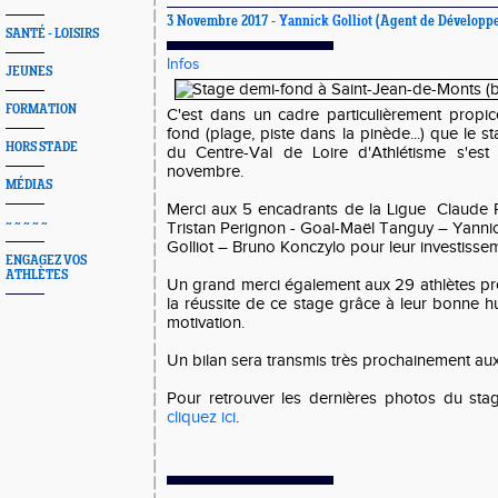
3 Novembre 2017 -
Yannick Golliot
(Agent de Développe
SANTÉ - LOISIRS
Infos
JEUNES
FORMATION
C'est dans un cadre particulièrement propi
fond (plage, piste dans la pinède...) que le s
HORS STADE
du Centre-Val de Loire d'Athlétisme s'est
novembre.
MÉDIAS
Merci aux 5 encadrants de la Ligue Claude Ro
~ ~ ~ ~ ~
Tristan Perignon - Goal-Maël Tanguy – Yanni
Golliot – Bruno Konczylo pour leur investisse
ENGAGEZ VOS
ATHLÈTES
Un grand merci également aux 29 athlètes pré
la réussite de ce stage grâce à leur bonne hu
motivation.
Un bilan sera transmis très prochainement aux 
Pour retrouver les dernières photos du sta
cliquez ici
.