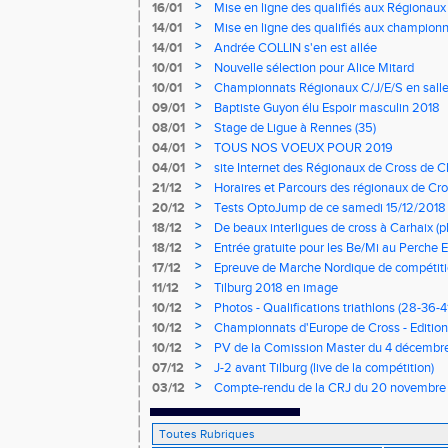
>
16/01
Mise en ligne des qualifiés aux Régionaux
>
14/01
Mise en ligne des qualifiés aux championn
>
14/01
Andrée COLLIN s'en est allée
>
10/01
Nouvelle sélection pour Alice Mitard
>
10/01
Championnats Régionaux C/J/E/S en salle
mercredi à 9h00
>
09/01
Baptiste Guyon élu Espoir masculin 2018
>
08/01
Stage de Ligue à Rennes (35)
>
04/01
TOUS NOS VOEUX POUR 2019
>
04/01
site Internet des Régionaux de Cross de C
>
21/12
Horaires et Parcours des régionaux de Cro
>
20/12
Tests OptoJump de ce samedi 15/12/2018
>
18/12
De beaux interligues de cross à Carhaix (p
>
18/12
Entrée gratuite pour les Be/Mi au Perche E
>
17/12
Epreuve de Marche Nordique de compétiti
de cross du Loir et Cher
>
11/12
Tilburg 2018 en image
>
10/12
Photos - Qualifications triathlons (28-36-41
>
10/12
Championnats d'Europe de Cross - Edition 
>
10/12
PV de la Comission Master du 4 décembr
>
07/12
J-2 avant Tilburg (live de la compétition)
>
03/12
Compte-rendu de la CRJ du 20 novembre