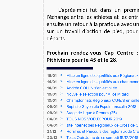
L’après-midi fut dans un prem
l’échange entre les athlètes et les ent
ensuite un retour à la pratique avec 
sur un travail d’action de pied, pour
départs.
Prochain rendez-vous Cap Centre 
Pithiviers pour le 45 et le 28.
>
16/01
Mise en ligne des qualifiés aux Régionaux
>
14/01
Mise en ligne des qualifiés aux championn
>
14/01
Andrée COLLIN s'en est allée
>
10/01
Nouvelle sélection pour Alice Mitard
>
10/01
Championnats Régionaux C/J/E/S en salle
mercredi à 9h00
>
09/01
Baptiste Guyon élu Espoir masculin 2018
>
08/01
Stage de Ligue à Rennes (35)
>
04/01
TOUS NOS VOEUX POUR 2019
>
04/01
site Internet des Régionaux de Cross de C
>
21/12
Horaires et Parcours des régionaux de Cro
>
20/12
Tests OptoJump de ce samedi 15/12/2018