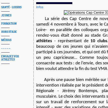
Infos
SANTÉ - LOISIRS
JEUNES
La série des Cap Centre de nove
FORMATION
samedi 4 novembre à Tours, avec le Ca
Loire- en parallèle des colloques orga
HORS STADE
rendez-vous était donné au stade G
MÉDIAS
athlètes
- représentant de
10 clubs
beaucoup de ces jeunes qui n’avaien
~ ~ ~ ~ ~
participé à ces journées, et qui ont dû
ENGAGEZ VOS
un peu capricieuse… Comme toujour
ATHLÈTES
consacrée aux tests : de l’envie, des sou
bien voulut attendre la fin du test VMA
Après une pause bien méritée sur 
intervention réalisée par le président 
Régionale - Jérémy Bontemps, pla
musculaire. Le choix des intervenants s
sur un travail de renforcement sur l
intensif - avec des variations de ryt