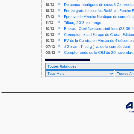
>
18/12
De beaux interligues de cross à Carhaix (p
>
18/12
Entrée gratuite pour les Be/Mi au Perche E
>
17/12
Epreuve de Marche Nordique de compétiti
de cross du Loir et Cher
>
11/12
Tilburg 2018 en image
>
10/12
Photos - Qualifications triathlons (28-36-41
>
10/12
Championnats d'Europe de Cross - Edition 
>
10/12
PV de la Comission Master du 4 décembr
>
07/12
J-2 avant Tilburg (live de la compétition)
>
03/12
Compte-rendu de la CRJ du 20 novembre