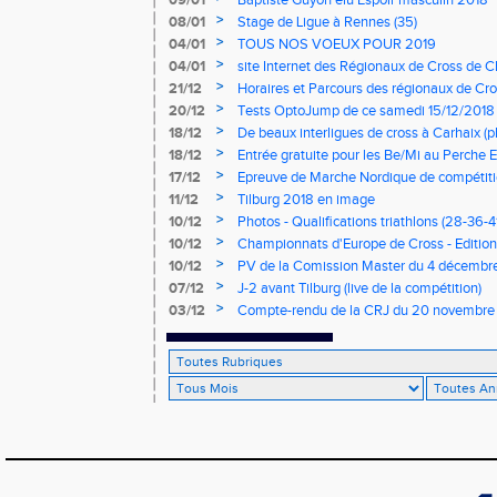
09/01
Baptiste Guyon élu Espoir masculin 2018
>
08/01
Stage de Ligue à Rennes (35)
>
04/01
TOUS NOS VOEUX POUR 2019
>
04/01
site Internet des Régionaux de Cross de C
>
21/12
Horaires et Parcours des régionaux de Cro
>
20/12
Tests OptoJump de ce samedi 15/12/2018
>
18/12
De beaux interligues de cross à Carhaix (p
>
18/12
Entrée gratuite pour les Be/Mi au Perche E
>
17/12
Epreuve de Marche Nordique de compétiti
de cross du Loir et Cher
>
11/12
Tilburg 2018 en image
>
10/12
Photos - Qualifications triathlons (28-36-41
>
10/12
Championnats d'Europe de Cross - Edition 
>
10/12
PV de la Comission Master du 4 décembr
>
07/12
J-2 avant Tilburg (live de la compétition)
>
03/12
Compte-rendu de la CRJ du 20 novembre