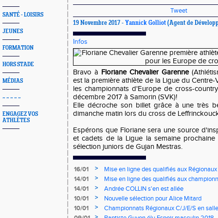
Tweet
SANTÉ - LOISIRS
19 Novembre 2017 -
Yannick Golliot
(Agent de Développ
JEUNES
Infos
FORMATION
HORS STADE
Bravo à
Floriane Chevalier Garenne
(Athléti
est la première athlète de la Ligue du Centre-
MÉDIAS
les championnats d'Europe de cross-country
décembre 2017 à Samorin (SVK)!
~ ~ ~ ~ ~
Elle décroche son billet grâce à une très 
dimanche matin lors du cross de Leffrinckouc
ENGAGEZ VOS
ATHLÈTES
Espérons que Floriane sera une source d'insp
et cadets de la Ligue la semaine prochaine
sélection juniors de Gujan Mestras.
>
16/01
Mise en ligne des qualifiés aux Régionaux
>
14/01
Mise en ligne des qualifiés aux championn
>
14/01
Andrée COLLIN s'en est allée
>
10/01
Nouvelle sélection pour Alice Mitard
>
10/01
Championnats Régionaux C/J/E/S en salle
mercredi à 9h00
>