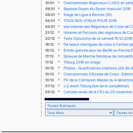
>
10/01
Championnats Régionaux C/J/E/S en salle
mercredi à 9h00
>
09/01
Baptiste Guyon élu Espoir masculin 2018
>
08/01
Stage de Ligue à Rennes (35)
>
04/01
TOUS NOS VOEUX POUR 2019
>
04/01
site Internet des Régionaux de Cross de C
>
21/12
Horaires et Parcours des régionaux de Cro
>
20/12
Tests OptoJump de ce samedi 15/12/2018
>
18/12
De beaux interligues de cross à Carhaix (p
>
18/12
Entrée gratuite pour les Be/Mi au Perche E
>
17/12
Epreuve de Marche Nordique de compétiti
de cross du Loir et Cher
>
11/12
Tilburg 2018 en image
>
10/12
Photos - Qualifications triathlons (28-36-41
>
10/12
Championnats d'Europe de Cross - Edition 
>
10/12
PV de la Comission Master du 4 décembr
>
07/12
J-2 avant Tilburg (live de la compétition)
>
03/12
Compte-rendu de la CRJ du 20 novembre