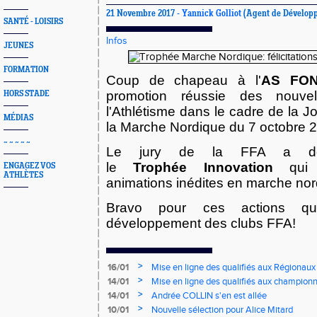
21 Novembre 2017 -
Yannick Golliot
(Agent de Développ
SANTÉ - LOISIRS
Infos
JEUNES
FORMATION
Coup de chapeau à l'
AS FO
promotion réussie des nouvel
HORS STADE
l'Athlétisme dans le cadre de la 
MÉDIAS
la Marche Nordique du 7 octobre 
~ ~ ~ ~ ~
Le jury de la FFA a dé
le
Trophée
Innovation
qui 
ENGAGEZ VOS
ATHLÈTES
animations inédites en marche nor
Bravo pour ces actions qui
développement des clubs FFA!
>
16/01
Mise en ligne des qualifiés aux Régionaux
>
14/01
Mise en ligne des qualifiés aux championn
>
14/01
Andrée COLLIN s'en est allée
>
10/01
Nouvelle sélection pour Alice Mitard