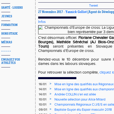
Tweet
SANTÉ - LOISIRS
27 Novembre 2017 -
Yannick Golliot
(Agent de Développ
JEUNES
Infos
FORMATION
HORS STADE
C'est désormais officiel.
Floriane Chevalier G
Bourges), Mathilde Sénéchal (AJ Blois-Onz
MÉDIAS
Tours)
seront présentes en Slovaquie
Championnats d'Europe de cross.
~ ~ ~ ~ ~
Rendez-vous le 10 décembre pour suivre 
ENGAGEZ VOS
ATHLÈTES
dames dans les labours slovaques.
Pour retrouver la sélection complète,
cliquez ic
>
16/01
Mise en ligne des qualifiés aux Régionaux
>
14/01
Mise en ligne des qualifiés aux championn
>
14/01
Andrée COLLIN s'en est allée
>
10/01
Nouvelle sélection pour Alice Mitard
>
10/01
Championnats Régionaux C/J/E/S en salle
mercredi à 9h00
>
09/01
Baptiste Guyon élu Espoir masculin 2018