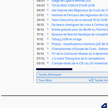
>
08/01
Stage de Ligue à Rennes (35)
>
04/01
TOUS NOS VOEUX POUR 2019
>
04/01
site Internet des Régionaux de Cross de C
>
21/12
Horaires et Parcours des régionaux de Cro
>
20/12
Tests OptoJump de ce samedi 15/12/2018
>
18/12
De beaux interligues de cross à Carhaix (p
>
18/12
Entrée gratuite pour les Be/Mi au Perche E
>
17/12
Epreuve de Marche Nordique de compétiti
de cross du Loir et Cher
>
11/12
Tilburg 2018 en image
>
10/12
Photos - Qualifications triathlons (28-36-41
>
10/12
Championnats d'Europe de Cross - Edition 
>
10/12
PV de la Comission Master du 4 décembr
>
07/12
J-2 avant Tilburg (live de la compétition)
>
03/12
Compte-rendu de la CRJ du 20 novembre