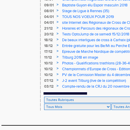
mercredi à 9h00
>
09/01
Baptiste Guyon élu Espoir masculin 2018
>
08/01
Stage de Ligue à Rennes (35)
>
04/01
TOUS NOS VOEUX POUR 2019
>
04/01
site Internet des Régionaux de Cross de C
>
21/12
Horaires et Parcours des régionaux de Cro
>
20/12
Tests OptoJump de ce samedi 15/12/2018
>
18/12
De beaux interligues de cross à Carhaix (p
>
18/12
Entrée gratuite pour les Be/Mi au Perche E
>
17/12
Epreuve de Marche Nordique de compétiti
de cross du Loir et Cher
>
11/12
Tilburg 2018 en image
>
10/12
Photos - Qualifications triathlons (28-36-41
>
10/12
Championnats d'Europe de Cross - Edition 
>
10/12
PV de la Comission Master du 4 décembr
>
07/12
J-2 avant Tilburg (live de la compétition)
>
03/12
Compte-rendu de la CRJ du 20 novembre