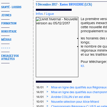
5 Décembre 2017 -
Xavier BRUGERRE
(LCA)
SANTÉ - LOISIRS
Infos
/
Ligue
JEUNES
La première versi
quelques inexacti
FORMATION
cette nouvelle éd
principalement su
HORS STADE
les horaires des
MÉDIAS
longs;
le nombre de qua
~ ~ ~ ~ ~
régionaux minime
et sur les triathlo
ENGAGEZ VOS
ATHLÈTES
Pour télécharger,
ici
.
>
16/01
Mise en ligne des qualifiés aux Régionaux
>
14/01
Mise en ligne des qualifiés aux championn
>
14/01
Andrée COLLIN s'en est allée
>
10/01
Nouvelle sélection pour Alice Mitard
>
10/01
Championnats Régionaux C/J/E/S en salle