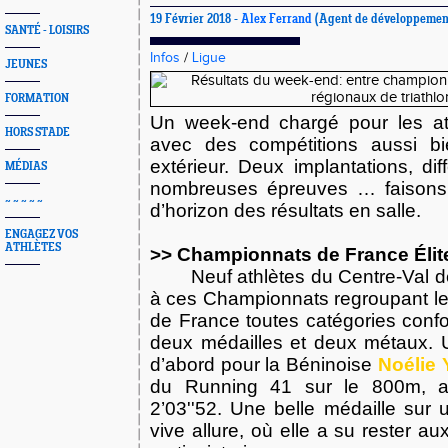
19 Février 2018 -
Alex Ferrand
(Agent de développemen
SANTÉ - LOISIRS
Infos
/
Ligue
JEUNES
FORMATION
Un week-end chargé pour les at
HORS STADE
avec des compétitions aussi bi
extérieur. Deux implantations, di
MÉDIAS
nombreuses épreuves … faisons
~ ~ ~ ~ ~
d’horizon des résultats en salle.
ENGAGEZ VOS
ATHLÈTES
>> Championnats de France Élite 
Neuf athlètes du Centre-Val de
à ces Championnats regroupant les
de France toutes catégories confo
deux médailles et deux métaux. 
d’abord pour la Béninoise
Noélie 
du Running 41 sur le 800m, 
2’03''52. Une belle médaille sur 
vive allure, où elle a su rester a