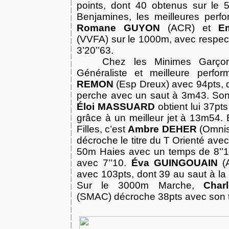
points, dont 40 obtenus sur le 
Benjamines, les meilleures perf
Romane GUYON
(ACR) et
E
(VVFA) sur le 1000m, avec respect
3’20’’63.
Chez les Minimes Garçon
Généraliste et meilleure perf
REMON
(Esp Dreux) avec 94pts, d
perche avec un saut à 3m43. So
Éloi MASSUARD
obtient lui 37pt
grâce à un meilleur jet à 13m54. 
Filles, c’est
Ambre DEHER
(Omnisp
décroche le titre du T Orienté ave
50m Haies avec un temps de 8’’1
avec 7’’10.
Éva GUINGOUAIN
(A
avec 103pts, dont 39 au saut à l
Sur le 3000m Marche,
Char
(SMAC) décroche 38pts avec son t