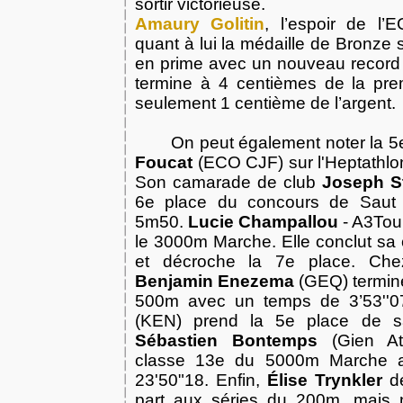
sortir victorieuse.
Amaury Golitin
, l’espoir de l
quant à lui la médaille de Bronze s
en prime avec un nouveau record p
termine à 4 centièmes de la pre
seulement 1 centième de l’argent.
On peut également noter la 5
Foucat
(ECO CJF) sur l'Heptathlo
Son camarade de club
Joseph S
6e place du concours de Saut
5m50.
Lucie Champallou
- A3Tour
le 3000m Marche. Elle conclut sa
et décroche la 7e place. Che
Benjamin Enezema
(GEQ) termine
500m avec un temps de 3’53''
(KEN) prend la 5e place de s
Sébastien Bontemps
(Gien At
classe 13e du 5000m Marche 
23'50"18. Enfin,
Élise Trynkler
de
part aux séries du 200m, mais n