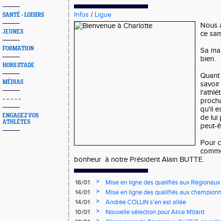
Infos
/
Ligue
SANTÉ - LOISIRS
Nous a
JEUNES
ce sam
FORMATION
Sa ma
bien.
HORS STADE
Quant 
MÉDIAS
savoir
l'athlé
~ ~ ~ ~ ~
proch
qu'il 
ENGAGEZ VOS
de lui 
ATHLÈTES
peut-ê
Pour c
comme
bonheur à notre Président Alain BUTTE.
>
16/01
Mise en ligne des qualifiés aux Régionaux
>
14/01
Mise en ligne des qualifiés aux championn
>
14/01
Andrée COLLIN s'en est allée
>
10/01
Nouvelle sélection pour Alice Mitard