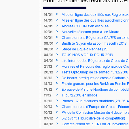
Pour consulter les résultats du CE
>
16/01
Mise en ligne des qualifiés aux Régionaux
>
14/01
Mise en ligne des qualifiés aux championn
>
14/01
Andrée COLLIN s'en est allée
>
10/01
Nouvelle sélection pour Alice Mitard
>
10/01
Championnats Régionaux C/J/E/S en salle
mercredi à 9h00
>
09/01
Baptiste Guyon élu Espoir masculin 2018
>
08/01
Stage de Ligue à Rennes (35)
>
04/01
TOUS NOS VOEUX POUR 2019
>
04/01
site Internet des Régionaux de Cross de C
>
21/12
Horaires et Parcours des régionaux de Cro
>
20/12
Tests OptoJump de ce samedi 15/12/2018
>
18/12
De beaux interligues de cross à Carhaix (p
>
18/12
Entrée gratuite pour les Be/Mi au Perche E
>
17/12
Epreuve de Marche Nordique de compétiti
de cross du Loir et Cher
>
11/12
Tilburg 2018 en image
>
10/12
Photos - Qualifications triathlons (28-36-41
>
10/12
Championnats d'Europe de Cross - Edition 
>
10/12
PV de la Comission Master du 4 décembr
>
07/12
J-2 avant Tilburg (live de la compétition)
>
03/12
Compte-rendu de la CRJ du 20 novembre