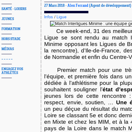
27 Mars 2018 -
Alex Ferrand
(Agent de développement)
SANTÉ - LOISIRS
Infos
/
Ligue
JEUNES
FORMATION
Ce week-end, 31 des meilleu
Ligue se sont rendu au match In
HORS STADE
Minime opposant les Ligues de Br
MÉDIAS
la rencontre), d’Ile-de-France, d
de Normandie et enfin du Centre-Va
~ ~ ~ ~ ~
Premier match pour une trè
ENGAGEZ VOS
ATHLÈTES
l’équipe, et première fois dans u
dédiée à l’athlétisme pour la plu
souhaitent souligner l’
état d’esp
jeunes lors de cette rencontre : 
respect, envie, soutien, …
Une é
un peu déçue du résultat du matc
Loire se classant 5e et donc dern
en Mixte et chez les MIM, et à la
pays de la Loire dans le match M