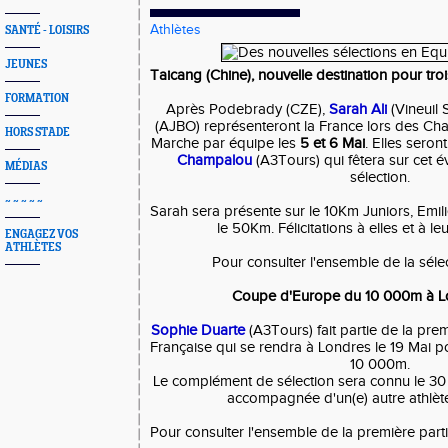
Athlètes
SANTÉ - LOISIRS
JEUNES
Taicang (Chine), nouvelle destination pour tr
FORMATION
Après Podebrady (CZE),
Sarah Ali
(Vineuil 
(AJBO) représenteront la France lors des 
HORS STADE
Marche par équipe les
5 et 6 Mai
. Elles ser
Champalou
(A3Tours) qui fêtera sur cet 
MÉDIAS
sélection.
~ ~ ~ ~ ~
Sarah sera présente sur le 10Km Juniors, Emili
le 50Km. Félicitations à elles et à le
ENGAGEZ VOS
ATHLÈTES
Pour consulter l'ensemble de la séle
Coupe d'Europe du 10 000m à L
Sophie Duarte
(A3Tours) fait partie de la prem
Française qui se rendra à Londres le 19 Mai 
10 000m.
Le complément de sélection sera connu le 30 Av
accompagnée d'un(e) autre athlète
Pour consulter l'ensemble de la première parti