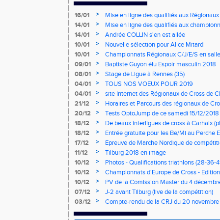
>
16/01
Mise en ligne des qualifiés aux Régionaux
>
14/01
Mise en ligne des qualifiés aux championn
>
14/01
Andrée COLLIN s'en est allée
>
10/01
Nouvelle sélection pour Alice Mitard
>
10/01
Championnats Régionaux C/J/E/S en salle
mercredi à 9h00
>
09/01
Baptiste Guyon élu Espoir masculin 2018
>
08/01
Stage de Ligue à Rennes (35)
>
04/01
TOUS NOS VOEUX POUR 2019
>
04/01
site Internet des Régionaux de Cross de C
>
21/12
Horaires et Parcours des régionaux de Cro
>
20/12
Tests OptoJump de ce samedi 15/12/2018
>
18/12
De beaux interligues de cross à Carhaix (p
>
18/12
Entrée gratuite pour les Be/Mi au Perche E
>
17/12
Epreuve de Marche Nordique de compétiti
de cross du Loir et Cher
>
11/12
Tilburg 2018 en image
>
10/12
Photos - Qualifications triathlons (28-36-41
>
10/12
Championnats d'Europe de Cross - Edition 
>
10/12
PV de la Comission Master du 4 décembr
>
07/12
J-2 avant Tilburg (live de la compétition)
>
03/12
Compte-rendu de la CRJ du 20 novembre