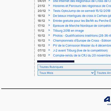
>
04/01
site Internet des Régionaux de Cross de C
>
21/12
Horaires et Parcours des régionaux de Cro
>
20/12
Tests OptoJump de ce samedi 15/12/2018
>
18/12
De beaux interligues de cross à Carhaix (p
>
18/12
Entrée gratuite pour les Be/Mi au Perche E
>
17/12
Epreuve de Marche Nordique de compétiti
de cross du Loir et Cher
>
11/12
Tilburg 2018 en image
>
10/12
Photos - Qualifications triathlons (28-36-41
>
10/12
Championnats d'Europe de Cross - Edition 
>
10/12
PV de la Comission Master du 4 décembr
>
07/12
J-2 avant Tilburg (live de la compétition)
>
03/12
Compte-rendu de la CRJ du 20 novembre