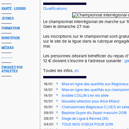
Qualifications
SANTÉ - LOISIRS
JEUNES
Le championnat interrégional de marche sur 10
Gien le dimanche 27 mai.
FORMATION
Les inscriptions sur le championnat sont gratuit
HORS STADE
sur le site de la ligue dans la rubrique engag
mai.
MÉDIAS
Les personnes désirant bénéficier du repas d'
~ ~ ~ ~ ~
12 € doivent s’inscrire à l'adresse suivante :
gi
ENGAGEZ VOS
Toutes les infos,
ici
.
ATHLÈTES
>
16/01
Mise en ligne des qualifiés aux Régionaux
>
14/01
Mise en ligne des qualifiés aux championn
>
14/01
Andrée COLLIN s'en est allée
>
10/01
Nouvelle sélection pour Alice Mitard
>
10/01
Championnats Régionaux C/J/E/S en salle
mercredi à 9h00
>
09/01
Baptiste Guyon élu Espoir masculin 2018
>
08/01
Stage de Ligue à Rennes (35)
>
04/01
TOUS NOS VOEUX POUR 2019