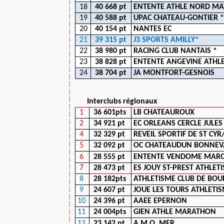
18
40 668 pt
ENTENTE ATHLE NORD MA
19
40 588 pt
UPAC CHATEAU-GONTIER *
20
40 154 pt
NANTES EC
21
39 315 pt
J3 SPORTS AMILLY*
22
38 980 pt
RACING CLUB NANTAIS *
23
38 828 pt
ENTENTE ANGEVINE ATHL
24
38 704 pt
JA MONTFORT-GESNOIS
Interclubs régionaux
1
36 601pts
LB CHATEAUROUX
2
34 921 pt
EC ORLEANS CERCLE JULES
4
32 329 pt
REVEIL SPORTIF DE ST CYR
5
32 092 pt
OC CHATEAUDUN BONNEVA
6
28 555 pt
ENTENTE VENDOME MARO
7
28 473 pt
ES JOUY ST-PREST ATHLET
8
28 182pts
ATHLETISME CLUB DE BOU
9
24 607 pt
JOUE LES TOURS ATHLETI
10
24 396 pt
AAEE EPERNON
11
24 004pts
GIEN ATHLE MARATHON
12
23 142 pt
A.M.O. MER