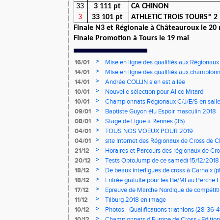
33
3 111 pt
CA CHINON
3
33 101 pt
ATHLETIC TROIS TOURS* 2
Finale N3 et Régionale à Châteauroux le 20
Finale Promotion à Tours le 19 mai
>
16/01
Mise en ligne des qualifiés aux Régionaux
>
14/01
Mise en ligne des qualifiés aux championn
>
14/01
Andrée COLLIN s'en est allée
>
10/01
Nouvelle sélection pour Alice Mitard
>
10/01
Championnats Régionaux C/J/E/S en salle
mercredi à 9h00
>
09/01
Baptiste Guyon élu Espoir masculin 2018
>
08/01
Stage de Ligue à Rennes (35)
>
04/01
TOUS NOS VOEUX POUR 2019
>
04/01
site Internet des Régionaux de Cross de C
>
21/12
Horaires et Parcours des régionaux de Cro
>
20/12
Tests OptoJump de ce samedi 15/12/2018
>
18/12
De beaux interligues de cross à Carhaix (p
>
18/12
Entrée gratuite pour les Be/Mi au Perche E
>
17/12
Epreuve de Marche Nordique de compétiti
de cross du Loir et Cher
>
11/12
Tilburg 2018 en image
>
10/12
Photos - Qualifications triathlons (28-36-41
>
10/12
Championnats d'Europe de Cross - Edition 