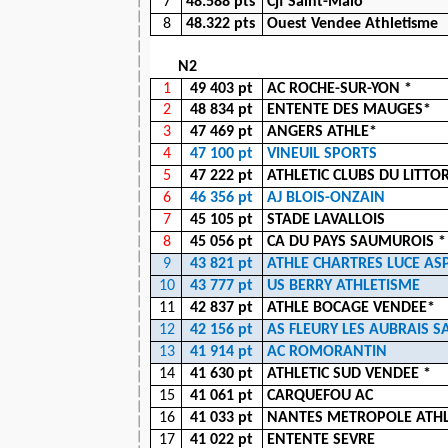
7
48.588 pts
Cjf Saint-Malo
8
48.322 pts
Ouest Vendee Athletisme
N2
1
49 403 pt
AC ROCHE-SUR-YON *
2
48 834 pt
ENTENTE DES MAUGES*
3
47 469 pt
ANGERS ATHLE*
4
47 100 pt
VINEUIL SPORTS
5
47 222 pt
ATHLETIC CLUBS DU LITTO
6
46 356 pt
AJ BLOIS-ONZAIN
7
45 105 pt
STADE LAVALLOIS
8
45 056 pt
CA DU PAYS SAUMUROIS *
9
43 821 pt
ATHLE CHARTRES LUCE AS
10
43 777 pt
US BERRY ATHLETISME
11
42 837 pt
ATHLE BOCAGE VENDEE*
12
42 156 pt
AS FLEURY LES AUBRAIS S
13
41 914 pt
AC ROMORANTIN
14
41 630 pt
ATHLETIC SUD VENDEE *
15
41 061 pt
CARQUEFOU AC
16
41 033 pt
NANTES METROPOLE ATHL
17
41 022 pt
ENTENTE SEVRE