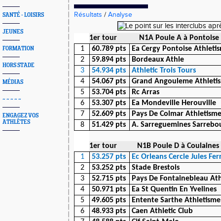
Résultats
/
Analyse
SANTÉ - LOISIRS
JEUNES
1er tour
N1A Poule A à Pontoise (
1
60.789 pts
Ea Cergy Pontoise Athleti
FORMATION
2
59.894 pts
Bordeaux Athle
HORS STADE
3
54.934 pts
Athletic Trois Tours
4
54.067 pts
Grand Angouleme Athleti
MÉDIAS
5
53.704 pts
Rc Arras
~ ~ ~ ~ ~
6
53.307 pts
Ea Mondeville Herouville
7
52.609 pts
Pays De Colmar Athletism
ENGAGEZ VOS
ATHLÈTES
8
51.429 pts
A. Sarreguemines Sarrebo
1er tour
N1B Poule D à Coulaines 
1
53.257 pts
Ec Orleans Cercle Jules Fer
2
53.252 pts
Stade Brestois
3
52.715 pts
Pays De Fontainebleau Ath
4
50.971 pts
Ea St Quentin En Yvelines
5
49.605 pts
Entente Sarthe Athletisme
6
48.933 pts
Caen Athletic Club