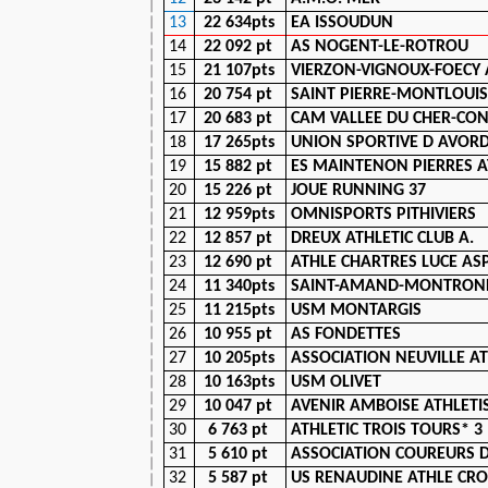
13
22 634pts
EA ISSOUDUN
14
22 092 pt
AS NOGENT-LE-ROTROU
15
21 107pts
VIERZON-VIGNOUX-FOECY 
16
20 754 pt
SAINT PIERRE-MONTLOUIS
17
20 683 pt
CAM VALLEE DU CHER-CON
18
17 265pts
UNION SPORTIVE D AVOR
19
15 882 pt
ES MAINTENON PIERRES A
20
15 226 pt
JOUE RUNNING 37
21
12 959pts
OMNISPORTS PITHIVIERS
22
12 857 pt
DREUX ATHLETIC CLUB A.
23
12 690 pt
ATHLE CHARTRES LUCE AS
24
11 340pts
SAINT-AMAND-MONTROND
25
11 215pts
USM MONTARGIS
26
10 955 pt
AS FONDETTES
27
10 205pts
ASSOCIATION NEUVILLE A
28
10 163pts
USM OLIVET
29
10 047 pt
AVENIR AMBOISE ATHLETI
30
6 763 pt
ATHLETIC TROIS TOURS* 3
31
5 610 pt
ASSOCIATION COUREURS D
32
5 587 pt
US RENAUDINE ATHLE CRO