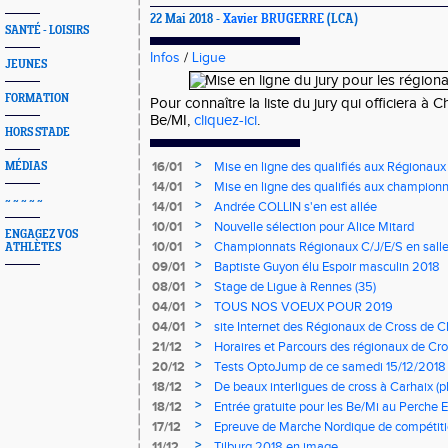
22 Mai 2018 -
Xavier BRUGERRE
(LCA)
SANTÉ - LOISIRS
Infos
/
Ligue
JEUNES
FORMATION
Pour connaître la liste du jury qui officiera à 
Be/MI,
cliquez-ici
.
HORS STADE
>
16/01
Mise en ligne des qualifiés aux Régionaux
MÉDIAS
>
14/01
Mise en ligne des qualifiés aux championn
~ ~ ~ ~ ~
>
14/01
Andrée COLLIN s'en est allée
>
10/01
Nouvelle sélection pour Alice Mitard
ENGAGEZ VOS
>
10/01
Championnats Régionaux C/J/E/S en salle
ATHLÈTES
mercredi à 9h00
>
09/01
Baptiste Guyon élu Espoir masculin 2018
>
08/01
Stage de Ligue à Rennes (35)
>
04/01
TOUS NOS VOEUX POUR 2019
>
04/01
site Internet des Régionaux de Cross de C
>
21/12
Horaires et Parcours des régionaux de Cro
>
20/12
Tests OptoJump de ce samedi 15/12/2018
>
18/12
De beaux interligues de cross à Carhaix (p
>
18/12
Entrée gratuite pour les Be/Mi au Perche E
>
17/12
Epreuve de Marche Nordique de compétiti
de cross du Loir et Cher
>
11/12
Tilburg 2018 en image