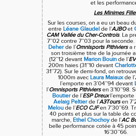
et les performanc
Les Minimes Fille
Sur les courses, on a eu un beau du
entre
Léane
Glaudel
de l’
AJBO
et
CAM Vallée du Cher-Controis
. La p
7’’02 contre 7’’03 pour la seconde.
Deher
de l’
Omnisports
Pithiviers
a 
son troisième titre de la journée
(12’’12 devant
Marion
Bouin
de l’
E
200m haies (31’’10 devant
Charlott
31’’72). Sur le demi-fond, on retrou
1000m avec
Laura
Maiaux
de l’
l’emporte en 3’04’’94 devant
l’
Omnisports
Pithiviers
en 3’10’’98. 
Boutier
de l’
ESP Dreux
l’emporte 
Aelaig
Peltier
de l’
A3Tours
en 7’
Melou
de l’
ECO CJF
en 7’30’’69. T
40 points et plus sur la table de cot
marche,
Ethel
Chochoy
de l’
AC
B
belle performance cotée à 45 point
16’30’’66.