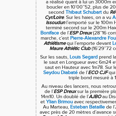
a réalisé quant à lui un 3000m en
boucler en 10’00’’52, plus de 20’
second
Thibaut
Schubart
du
Rév
Cyr/Loire
. Sur les haies, on a vu
A
Issoudun
l’emporté sur le 100m H
terminé second sur le 200m Hai
Boniface
de l’
ESP
Dreux
(28’’16 cont
marche, c’est
Pierre-Alexandre
Fou
Athlétisme
qui l’emporte devant
L
Maure
Athlétic
Club
(16’29’’72 c
Sur les sauts,
Louis
Segard
prend l
le saut en Longueur avec 6m24 et
saut en Hauteur avec 1m78. Sur le
Seydou
Diabaté
de l’
ECO
CJF
qui
triple bond mesuré à 
Au niveau des lancers, nous retro
de l’
ESP
Dreux
sur la première pl
14m10. Un doublé de l’
AJBO
au Di
et
Ylian Brimou
avec respectiveme
Au Marteau,
Esteban Bataille
de l’
avec près de 20 mètres d’avance 