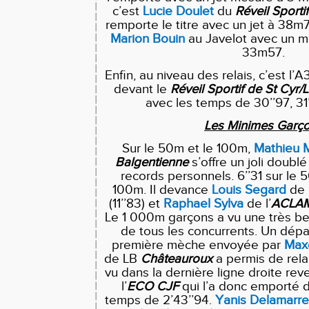
c’est
Lucie
Doulet
du
Réveil Sporti
remporte le titre avec un jet à 38m
Marion
Bouin
au Javelot avec un me
33m57.
Enfin, au niveau des relais, c’est l’
devant le
Réveil Sportif de St Cyr/L
avec les temps de 30’’97, 31’
Les Minimes Garç
Sur le 50m et le 100m,
Mathieu
Balgentienne
s’offre un joli doubl
records personnels. 6’’31 sur le 5
100m. Il devance
Louis
Segard
de l
(11’’83) et
Raphael
Sylva
de l’
ACLA
Le 1 000m garçons a vu une très bel
de tous les concurrents. Un dépa
première mèche envoyée par
Max
de LB
Châteauroux
a permis de relan
vu dans la dernière ligne droite rev
l’
ECO
CJF
qui l’a donc emporté 
temps de 2’43’’94.
Yanis
Delamarre