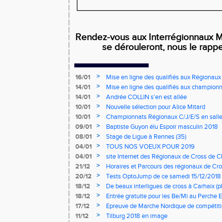
Rendez-vous aux Interrégionnaux Mi
se dérouleront, nous le rappe
>
16/01
Mise en ligne des qualifiés aux Régionaux
>
14/01
Mise en ligne des qualifiés aux championn
>
14/01
Andrée COLLIN s'en est allée
>
10/01
Nouvelle sélection pour Alice Mitard
>
10/01
Championnats Régionaux C/J/E/S en salle
mercredi à 9h00
>
09/01
Baptiste Guyon élu Espoir masculin 2018
>
08/01
Stage de Ligue à Rennes (35)
>
04/01
TOUS NOS VOEUX POUR 2019
>
04/01
site Internet des Régionaux de Cross de C
>
21/12
Horaires et Parcours des régionaux de Cro
>
20/12
Tests OptoJump de ce samedi 15/12/2018
>
18/12
De beaux interligues de cross à Carhaix (p
>
18/12
Entrée gratuite pour les Be/Mi au Perche E
>
17/12
Epreuve de Marche Nordique de compétiti
de cross du Loir et Cher
>
11/12
Tilburg 2018 en image