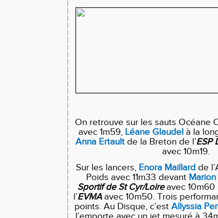
On retrouve sur les sauts Océane O
avec 1m59,
Léane
Glaudel
à la lo
Anna
Ertault
de la Breton de l’
ESP
avec 10m19.
Sur les lancers,
Enora
Maillard
de l
Poids avec 11m33 devant
Marion
Sportif de St Cyr/Loire
avec 10m60
l’
EVMA
avec 10m50. Trois performa
points. Au Disque, c’est
Allyssia
Per
l’emporte avec un jet mesuré à 34m