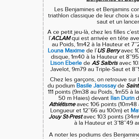
Les Benjamines et Benjamins con
triathlon classique de leur choix à 
saut et un lancer
A ce petit jeu-là, chez les filles c’es
l’
ACLAM
qui est arrivée en tête av
au Poids, 1m42 à la Hauteur et 7’
Louna Maxime
de l’
US Berry
avec 1
disque, 1m40 à la Hauteur et 8’’9
Lison Eberle
de
AS Salbris
avec 10
Javelot, 9m79 au Triple-Saut et 8’
Chez les garçons, on retrouve sur
du podium
Basile Jarossay
de
Sain
111 points (9m38 au Poids, 1m55 à la
50 m Haies) devant
Ilan Durin
Athlétisme
avec 106 points (10m48 
Longueur et 12’’66 au 100m) et
Mat
Jouy St-Prest
avec 103 points (34m
à la Hauteur et 3’18’’49 
A noter les podiums des Benjamine