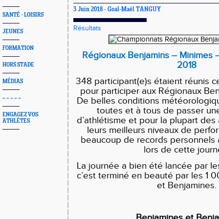
3 Juin 2018 -
Goal-Maël TANGUY
SANTÉ - LOISIRS
Résultats
JEUNES
FORMATION
Régionaux Benjamins – Minimes –
2018
HORS STADE
348 participant(e)s étaient réunis 
MÉDIAS
pour participer aux Régionaux Ben
~ ~ ~ ~ ~
De belles conditions météorologiq
toutes et à tous de passer un
ENGAGEZ VOS
d’athlétisme et pour la plupart des 
ATHLÈTES
leurs meilleurs niveaux de perfor
beaucoup de records personnels a
lors de cette journ
La journée a bien été lancée par les
c’est terminé en beauté par les 1
et Benjamines.
Benjamines et Benj