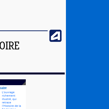
OIRE
naire
L'ouvrage
richement
illustré, qui
retrace
l’Histoire de la