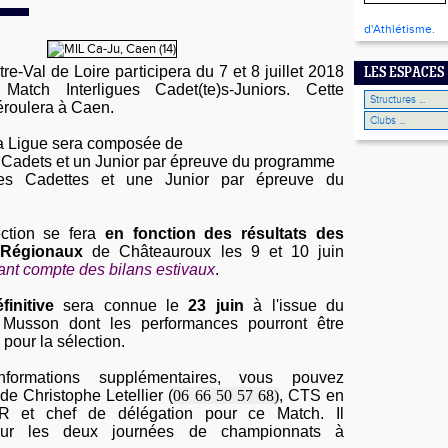
d'Athlétisme.
e-Val de Loire participera du 7 et 8 juillet 2018
LES ESPACES
 Match Interligues Cadet(te)s-Juniors. Cette
éroulera à Caen.
la Ligue sera composée de
s Cadets et un Junior par épreuve du programme
tes Cadettes et une Junior par épreuve du
ection se fera
en fonction des résultats des
Régionaux
de Châteauroux les 9 et 10 juin
nant compte des bilans estivaux
.
finitive
sera connue le
23 juin
à l'issue du
 Musson dont les performances pourront être
pour la sélection.
nformations supplémentaires, vous pouvez
de Christophe Letellier (
06 66 50 57 68)
, CTS en
R et chef de délégation pour ce Match. Il
r les deux journées de championnats à