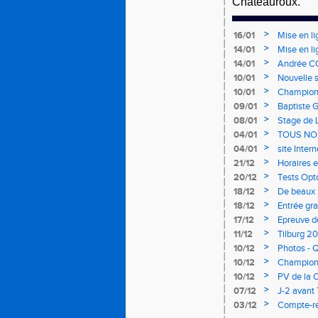
Châteauroux.
>
16/01
Mise en li
>
14/01
Mise en li
>
14/01
Andrée CO
>
10/01
Nouvelle s
>
10/01
Championn
mercredi 
>
09/01
Baptiste 
>
08/01
Stage de 
>
04/01
TOUS NO
>
04/01
site Inter
>
21/12
Horaires e
>
20/12
Tests Opt
>
18/12
De beaux i
>
18/12
Entrée gra
>
17/12
Epreuve d
de cross d
>
11/12
Tilburg 2
>
10/12
Photos - Q
>
10/12
Championna
>
10/12
PV de la 
>
07/12
J-2 avant 
>
03/12
Compte-re