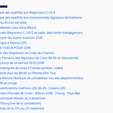
gne des qualifiés aux Régionaux C/J/E/S
gne des qualifiés aux championnats régionaux de triathlons
LLIN s'en est allée
élection pour Alice Mitard
ats Régionaux C/J/E/S en salle, date limite d'engagement
à 9h00
Guyon élu Espoir masculin 2018
Ligue à Rennes (35)
S VOEUX POUR 2019
net des Régionaux de Cross de Chartres
t Parcours des régionaux de Cross Be-Mi et intercomités
oJump de ce samedi 15/12/2018
nterligues de cross à Carhaix (photos / vidéo)
tuite pour les Be/Mi au Perche Elite Tour
e Marche Nordique de compétition lors des départementaux
u Loir et Cher
018 en image
ualifications triathlons (28-36-41) : Orléans (45)
ts d'Europe de Cross - Edition 2018 - Tilburg - Pays-Bas
Comission Master du 4 décembre
Tilburg (live de la compétition)
ndu de la CRJ du 20 novembre