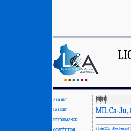
LI
À LA UNE
MIL Ca-Ju, 
LA LIGUE
PERFORMANCE
6 Juin 2018 -
Alex Ferrand
(
COMPÉTITION