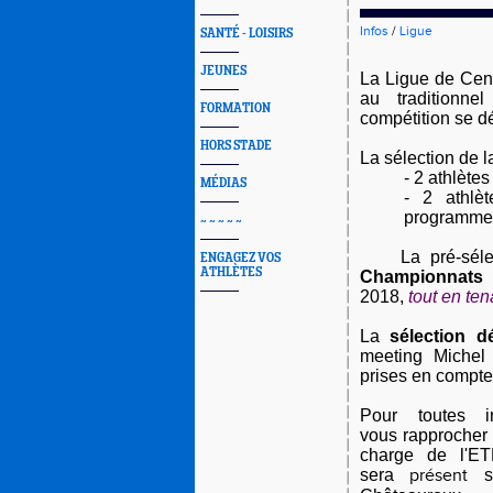
Infos
/
Ligue
SANTÉ - LOISIRS
JEUNES
La Ligue de Centr
au traditionnel
FORMATION
compétition se d
HORS STADE
La sélection de 
- 2 athlète
MÉDIAS
- 2 athlè
programme
~ ~ ~ ~ ~
La pré-sél
ENGAGEZ VOS
ATHLÈTES
Championnats 
2018,
tout en te
La
sélection dé
meeting Michel
prises en compte 
Pour toutes i
vous
rapprocher
charge de l'ET
sera
présent
su