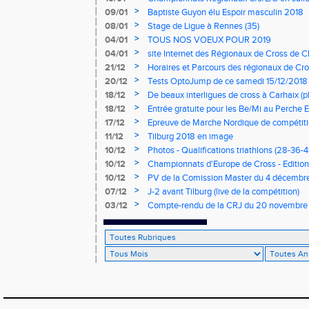
mercredi à 9h00
>
09/01
Baptiste Guyon élu Espoir masculin 2018
>
08/01
Stage de Ligue à Rennes (35)
>
04/01
TOUS NOS VOEUX POUR 2019
>
04/01
site Internet des Régionaux de Cross de C
>
21/12
Horaires et Parcours des régionaux de Cro
>
20/12
Tests OptoJump de ce samedi 15/12/2018
>
18/12
De beaux interligues de cross à Carhaix (p
>
18/12
Entrée gratuite pour les Be/Mi au Perche E
>
17/12
Epreuve de Marche Nordique de compétiti
de cross du Loir et Cher
>
11/12
Tilburg 2018 en image
>
10/12
Photos - Qualifications triathlons (28-36-41
>
10/12
Championnats d'Europe de Cross - Edition 
>
10/12
PV de la Comission Master du 4 décembr
>
07/12
J-2 avant Tilburg (live de la compétition)
>
03/12
Compte-rendu de la CRJ du 20 novembre