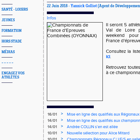
22 Juin 2018 -
Yannick Golliot
(Agent de Développement 
SANTÉ - LOISIRS
Infos
JEUNES
Il seront 5 athl
Val de Loire 
FORMATION
weekend pour
France d'épreuv
HORS STADE
Consultez la lis
MÉDIAS
ici
.
~ ~ ~ ~ ~
Retrouvez toutes
à ce championnat
ENGAGEZ VOS
ATHLÈTES
>
16/01
Mise en ligne des qualifiés aux Régionaux
>
14/01
Mise en ligne des qualifiés aux championn
>
14/01
Andrée COLLIN s'en est allée
>
10/01
Nouvelle sélection pour Alice Mitard
>
10/01
Championnats Régionaux C/J/E/S en salle