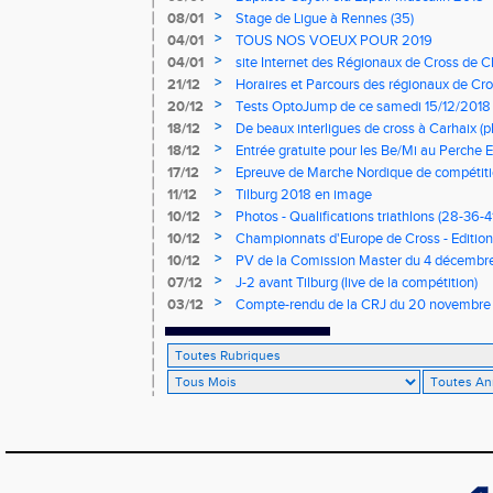
>
08/01
Stage de Ligue à Rennes (35)
>
04/01
TOUS NOS VOEUX POUR 2019
>
04/01
site Internet des Régionaux de Cross de C
>
21/12
Horaires et Parcours des régionaux de Cro
>
20/12
Tests OptoJump de ce samedi 15/12/2018
>
18/12
De beaux interligues de cross à Carhaix (p
>
18/12
Entrée gratuite pour les Be/Mi au Perche E
>
17/12
Epreuve de Marche Nordique de compétiti
de cross du Loir et Cher
>
11/12
Tilburg 2018 en image
>
10/12
Photos - Qualifications triathlons (28-36-41
>
10/12
Championnats d'Europe de Cross - Edition 
>
10/12
PV de la Comission Master du 4 décembr
>
07/12
J-2 avant Tilburg (live de la compétition)
>
03/12
Compte-rendu de la CRJ du 20 novembre