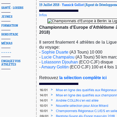
19 Juillet 2018 -
Yannick Golliot
(Agent de Développemen
SANTÉ - LOISIRS
Infos
JEUNES
FORMATION
Championnats d'Europe d'Athlétisme 
2018)
HORS STADE
Il seront finalement 4 athlètes de la Ligu
MÉDIAS
du voyage:
-
Sophie Duarte
(A3 Tours) 10 000
~ ~ ~ ~ ~
-
Lucie Champalou
(A3 Tours) 50 km mar
ENGAGEZ VOS
-
Lolassonn Djouhan
(ECO CJF) disque
ATHLÈTES
-
Amaury Golitin
(ECO CJF) 100 et 4 fois 
Retrouvez
la sélection complète ici
>
16/01
Mise en ligne des qualifiés aux Régionaux
>
14/01
Mise en ligne des qualifiés aux championn
>
14/01
Andrée COLLIN s'en est allée
>
10/01
Nouvelle sélection pour Alice Mitard
>
10/01
Championnats Régionaux C/J/E/S en salle
mercredi à 9h00
>
09/01
Baptiste Guyon élu Espoir masculin 2018