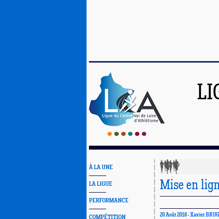
LI
À LA UNE
Mise en lign
LA LIGUE
PERFORMANCE
20 Août 2018 -
Xavier BRU
COMPÉTITION