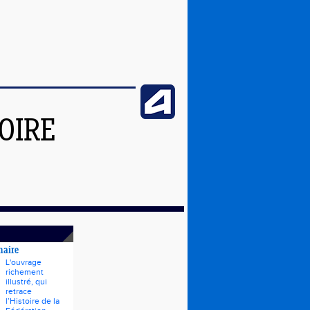
OIRE
naire
L'ouvrage
richement
illustré, qui
retrace
l’Histoire de la