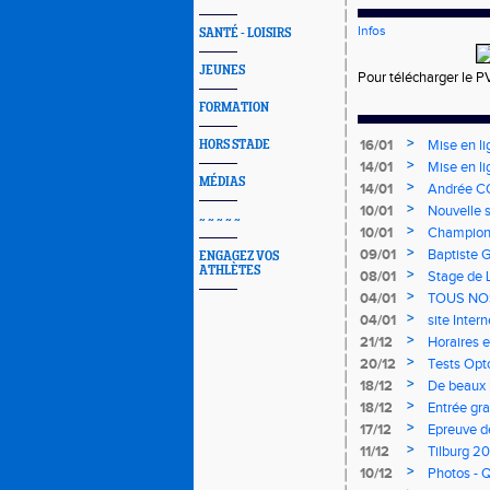
Infos
SANTÉ - LOISIRS
JEUNES
Pour télécharger le P
FORMATION
>
16/01
Mise en li
HORS STADE
>
14/01
Mise en li
MÉDIAS
>
14/01
Andrée CO
>
10/01
Nouvelle s
~ ~ ~ ~ ~
>
10/01
Championn
mercredi 
>
09/01
Baptiste 
ENGAGEZ VOS
ATHLÈTES
>
08/01
Stage de 
>
04/01
TOUS NO
>
04/01
site Inter
>
21/12
Horaires e
>
20/12
Tests Opt
>
18/12
De beaux i
>
18/12
Entrée gra
>
17/12
Epreuve d
de cross d
>
11/12
Tilburg 2
>
10/12
Photos - Q