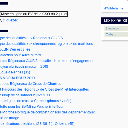
d'Athlétisme.
V,
cliquez-ici
.
LES ESPACES
gne des qualifiés aux Régionaux C/J/E/S
gne des qualifiés aux championnats régionaux de triathlons
LLIN s'en est allée
élection pour Alice Mitard
ats Régionaux C/J/E/S en salle, date limite d'engagement
à 9h00
Guyon élu Espoir masculin 2018
Ligue à Rennes (35)
S VOEUX POUR 2019
net des Régionaux de Cross de Chartres
t Parcours des régionaux de Cross Be-Mi et intercomités
oJump de ce samedi 15/12/2018
nterligues de cross à Carhaix (photos / vidéo)
tuite pour les Be/Mi au Perche Elite Tour
e Marche Nordique de compétition lors des départementaux
u Loir et Cher
018 en image
ualifications triathlons (28-36-41) : Orléans (45)