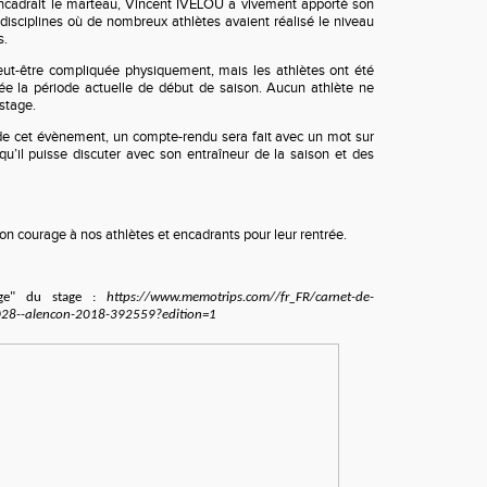
drait le marteau, Vincent IVELOU a vivement apporté son
 disciplines où de nombreux athlètes avaient réalisé le niveau
s.
peut-être compliquée physiquement, mais les athlètes ont été
 la période actuelle de début de saison. Aucun athlète ne
 stage.
 de cet évènement, un compte-rendu sera fait avec un mot sur
u’il puisse discuter avec son entraîneur de la saison et des
n courage à nos athlètes et encadrants pour leur rentrée.
ge" du stage :
https://www.memotrips.com//fr_FR/carnet-de-
028--alencon-2018-392559?edition=1