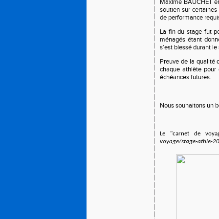
Maxime BAUCHET enca
soutien sur certaines
de performance requi
La fin du stage fut 
ménagés étant donnée
s’est blessé durant le
Preuve de la qualité
chaque athlète pour q
échéances futures.
Nous souhaitons un bo
Le "carnet de voya
voyage/stage-athle-2