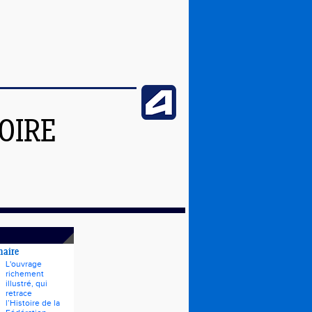
OIRE
naire
L'ouvrage
richement
illustré, qui
retrace
l’Histoire de la