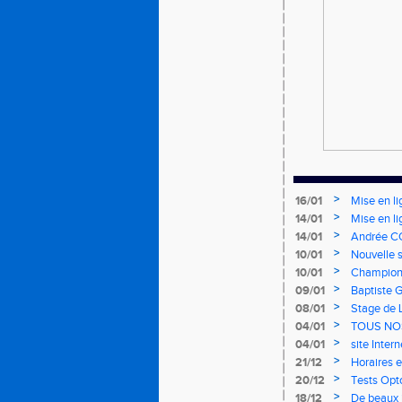
>
16/01
Mise en li
>
14/01
Mise en li
>
14/01
Andrée CO
>
10/01
Nouvelle s
>
10/01
Championn
mercredi 
>
09/01
Baptiste 
>
08/01
Stage de 
>
04/01
TOUS NO
>
04/01
site Inter
>
21/12
Horaires e
>
20/12
Tests Opt
>
18/12
De beaux i