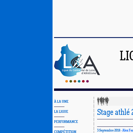
LI
À LA UNE
Stage athlé
LA LIGUE
PERFORMANCE
3 Septembre 2018 -
Alex Fe
COMPÉTITION