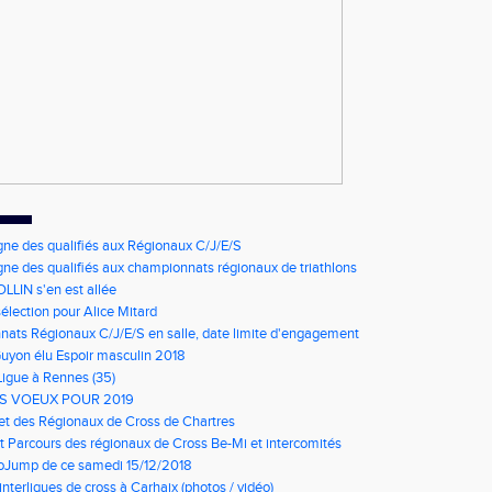
gne des qualifiés aux Régionaux C/J/E/S
gne des qualifiés aux championnats régionaux de triathlons
LLIN s'en est allée
élection pour Alice Mitard
ats Régionaux C/J/E/S en salle, date limite d'engagement
à 9h00
Guyon élu Espoir masculin 2018
Ligue à Rennes (35)
S VOEUX POUR 2019
net des Régionaux de Cross de Chartres
t Parcours des régionaux de Cross Be-Mi et intercomités
oJump de ce samedi 15/12/2018
nterligues de cross à Carhaix (photos / vidéo)