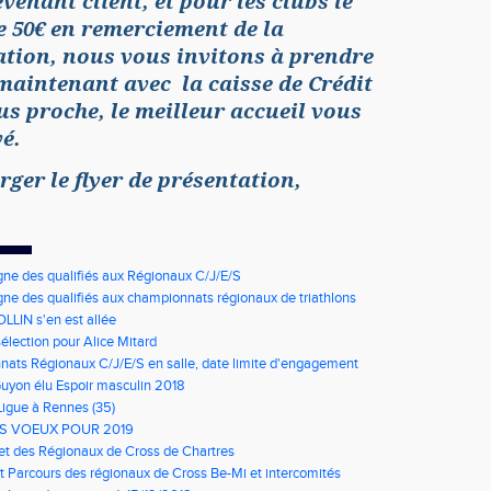
venant client, et pour les clubs le
 50€ en remerciement de la
ion, nous vous invitons à prendre
maintenant avec la caisse de Crédit
us proche, le meilleur accueil vous
vé.
rger le flyer de présentation,
gne des qualifiés aux Régionaux C/J/E/S
gne des qualifiés aux championnats régionaux de triathlons
LLIN s'en est allée
élection pour Alice Mitard
ats Régionaux C/J/E/S en salle, date limite d'engagement
à 9h00
Guyon élu Espoir masculin 2018
Ligue à Rennes (35)
S VOEUX POUR 2019
net des Régionaux de Cross de Chartres
t Parcours des régionaux de Cross Be-Mi et intercomités