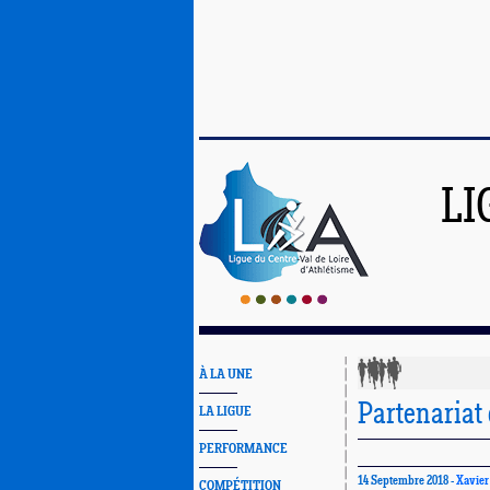
LI
À LA UNE
Partenariat 
LA LIGUE
PERFORMANCE
14 Septembre 2018 -
Xavie
COMPÉTITION