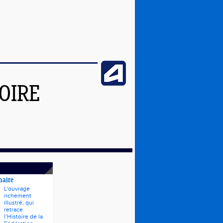
OIRE
naire
L'ouvrage
richement
illustré, qui
retrace
l’Histoire de la