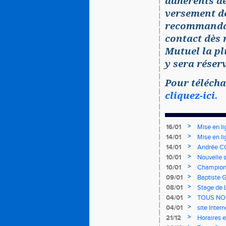
adhérents de
versement de
recommandat
contact dès 
Mutuel la pl
y sera réser
Pour télécha
cliquez-ici.
>
16/01
Mise en li
>
14/01
Mise en li
>
14/01
Andrée CO
>
10/01
Nouvelle s
>
10/01
Championn
mercredi 
>
09/01
Baptiste 
>
08/01
Stage de 
>
04/01
TOUS NO
>
04/01
site Inter
>
21/12
Horaires e