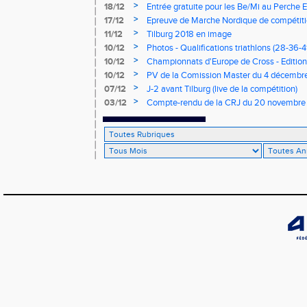
>
18/12
Entrée gratuite pour les Be/Mi au Perche E
>
17/12
Epreuve de Marche Nordique de compétiti
de cross du Loir et Cher
>
11/12
Tilburg 2018 en image
>
10/12
Photos - Qualifications triathlons (28-36-41
>
10/12
Championnats d'Europe de Cross - Edition 
>
10/12
PV de la Comission Master du 4 décembr
>
07/12
J-2 avant Tilburg (live de la compétition)
>
03/12
Compte-rendu de la CRJ du 20 novembre