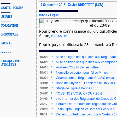
17 Septembre 2018 -
Xavier BRUGERRE
(LCA)
SANTÉ - LOISIRS
Infos
/
Ligue
JEUNES
FORMATION
Pour prendre connaissance du jury qui officie
HORS STADE
Saran,
cliquez-ici
.
MÉDIAS
Pour le jury qui officiera le 23 septembre à R
~ ~ ~ ~ ~
>
16/01
Mise en ligne des qualifiés aux Régionaux
ENGAGEZ VOS
>
14/01
Mise en ligne des qualifiés aux championn
ATHLÈTES
>
14/01
Andrée COLLIN s'en est allée
>
10/01
Nouvelle sélection pour Alice Mitard
>
10/01
Championnats Régionaux C/J/E/S en salle
mercredi à 9h00
>
09/01
Baptiste Guyon élu Espoir masculin 2018
>
08/01
Stage de Ligue à Rennes (35)
>
04/01
TOUS NOS VOEUX POUR 2019
>
04/01
site Internet des Régionaux de Cross de C
>
21/12
Horaires et Parcours des régionaux de Cro
>
20/12
Tests OptoJump de ce samedi 15/12/2018
>
18/12
De beaux interligues de cross à Carhaix (p