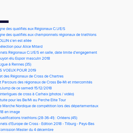
gne des qualifiés aux Régionaux C/J/E/S
gne des qualifiés aux championnats régionaux de triathlons
LLIN s'en est allée
élection pour Alice Mitard
ats Régionaux C/J/E/S en salle, date limite d'engagement
à 9h00
Guyon élu Espoir masculin 2018
Ligue à Rennes (35)
S VOEUX POUR 2019
net des Régionaux de Cross de Chartres
t Parcours des régionaux de Cross Be-Mi et intercomités
oJump de ce samedi 15/12/2018
nterligues de cross à Carhaix (photos / vidéo)
tuite pour les Be/Mi au Perche Elite Tour
e Marche Nordique de compétition lors des départementaux
u Loir et Cher
018 en image
ualifications triathlons (28-36-41) : Orléans (45)
ts d'Europe de Cross - Edition 2018 - Tilburg - Pays-Bas
Comission Master du 4 décembre