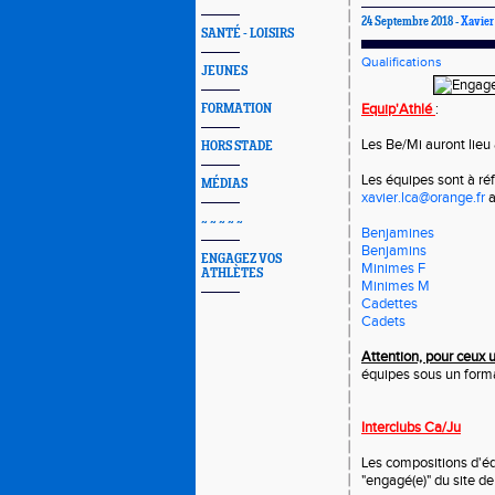
24 Septembre 2018 -
Xavie
SANTÉ - LOISIRS
Qualifications
JEUNES
Equip'Athlé
:
FORMATION
Les Be/Mi auront lieu 
HORS STADE
Les équipes sont à réf
MÉDIAS
xavier.lca@orange.fr
a
~ ~ ~ ~ ~
Benjamines
Benjamins
ENGAGEZ VOS
Minimes F
ATHLÈTES
Minimes M
Cadettes
Cadets
Attention, pour ceux ut
équipes sous un format 
Interclubs Ca/Ju
Les compositions d'éq
"engagé(e)" du site de 