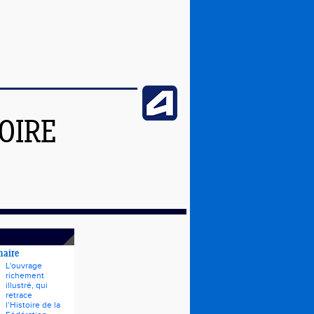
OIRE
naire
L'ouvrage
richement
illustré, qui
retrace
l’Histoire de la