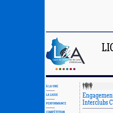
LI
À LA UNE
Engagements
LA LIGUE
Interclubs 
PERFORMANCE
COMPÉTITION