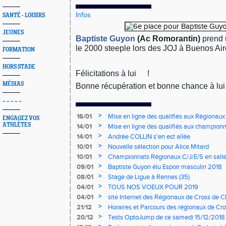
Infos
SANTÉ - LOISIRS
JEUNES
Baptiste Guyon
(Ac Romorantin)
prend 
le 2000 steeple lors des JOJ à Buenos Ai
FORMATION
HORS STADE
Félicitations à lui
!
👏
MÉDIAS
Bonne récupération et bonne chance à lui 
~ ~ ~ ~ ~
>
16/01
Mise en ligne des qualifiés aux Régionaux
ENGAGEZ VOS
ATHLÈTES
>
14/01
Mise en ligne des qualifiés aux championn
>
14/01
Andrée COLLIN s'en est allée
>
10/01
Nouvelle sélection pour Alice Mitard
>
10/01
Championnats Régionaux C/J/E/S en salle
mercredi à 9h00
>
09/01
Baptiste Guyon élu Espoir masculin 2018
>
08/01
Stage de Ligue à Rennes (35)
>
04/01
TOUS NOS VOEUX POUR 2019
>
04/01
site Internet des Régionaux de Cross de C
>
21/12
Horaires et Parcours des régionaux de Cro
>
20/12
Tests OptoJump de ce samedi 15/12/2018