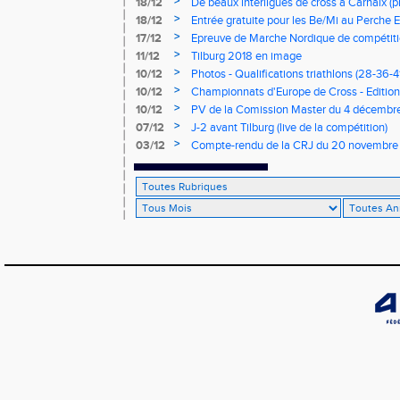
>
18/12
De beaux interligues de cross à Carhaix (p
>
18/12
Entrée gratuite pour les Be/Mi au Perche E
>
17/12
Epreuve de Marche Nordique de compétiti
de cross du Loir et Cher
>
11/12
Tilburg 2018 en image
>
10/12
Photos - Qualifications triathlons (28-36-41
>
10/12
Championnats d'Europe de Cross - Edition 
>
10/12
PV de la Comission Master du 4 décembr
>
07/12
J-2 avant Tilburg (live de la compétition)
>
03/12
Compte-rendu de la CRJ du 20 novembre