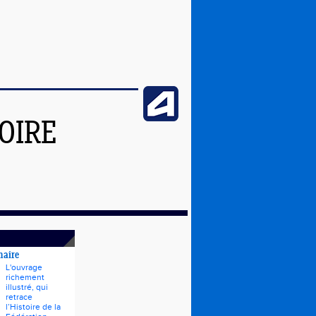
OIRE
naire
L'ouvrage
richement
illustré, qui
retrace
l’Histoire de la