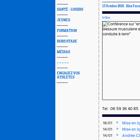
13 Octobre 2018 -
Alex Ferr
SANTÉ - LOISIRS
Infos
JEUNES
FORMATION
HORS STADE
MÉDIAS
~ ~ ~ ~ ~
ENGAGEZ VOS
ATHLÈTES
Tel : 06 59 36 40 85
>
16/01
Mise en li
>
14/01
Mise en li
>
14/01
Andrée CO