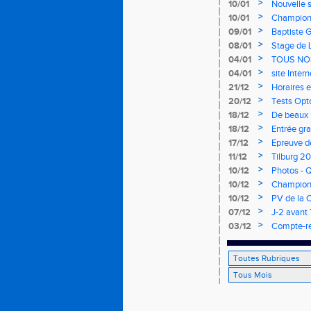
>
10/01
Nouvelle s
>
10/01
Championn
mercredi 
>
09/01
Baptiste 
>
08/01
Stage de 
>
04/01
TOUS NO
>
04/01
site Inter
>
21/12
Horaires e
>
20/12
Tests Opt
>
18/12
De beaux i
>
18/12
Entrée gra
>
17/12
Epreuve d
de cross d
>
11/12
Tilburg 2
>
10/12
Photos - Q
>
10/12
Championna
>
10/12
PV de la 
>
07/12
J-2 avant 
>
03/12
Compte-re