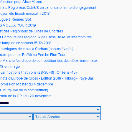
élection pour Alice Mitard
ats Régionaux C/J/E/S en salle, date limite d'engagement
à 9h00
Guyon élu Espoir masculin 2018
Ligue à Rennes (35)
S VOEUX POUR 2019
net des Régionaux de Cross de Chartres
t Parcours des régionaux de Cross Be-Mi et intercomités
oJump de ce samedi 15/12/2018
nterligues de cross à Carhaix (photos / vidéo)
tuite pour les Be/Mi au Perche Elite Tour
e Marche Nordique de compétition lors des départementaux
u Loir et Cher
018 en image
ualifications triathlons (28-36-41) : Orléans (45)
ts d'Europe de Cross - Edition 2018 - Tilburg - Pays-Bas
Comission Master du 4 décembre
Tilburg (live de la compétition)
ndu de la CRJ du 20 novembre