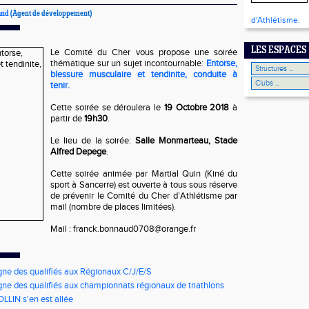
and
(Agent de développement)
d'Athlétisme.
LES ESPACES
Le Comité du Cher vous propose une soirée
thématique sur un sujet incontournable:
Entorse,
blessure musculaire et tendinite, conduite à
tenir.
Cette soirée se déroulera le
19 Octobre 2018
à
partir de
19h30
.
Le lieu de la soirée:
Salle Monmarteau, Stade
Alfred Depege
.
Cette soirée animée par Martial Quin (Kiné du
sport à Sancerre) est ouverte à tous sous réserve
de prévenir le Comité du Cher d’Athlétisme par
mail (nombre de places limitées).
Mail : franck.bonnaud0708@orange.fr
gne des qualifiés aux Régionaux C/J/E/S
gne des qualifiés aux championnats régionaux de triathlons
LLIN s'en est allée