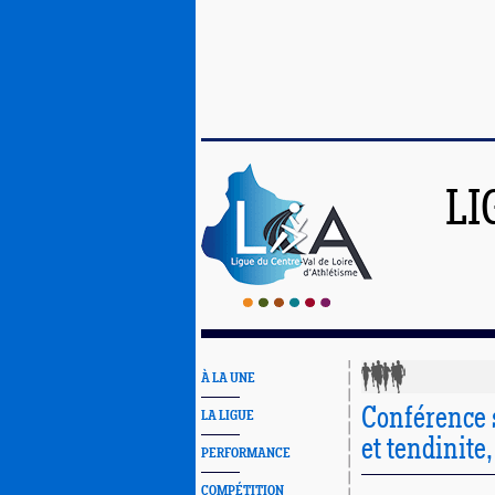
LI
À LA UNE
Conférence 
LA LIGUE
et tendinite,
PERFORMANCE
COMPÉTITION