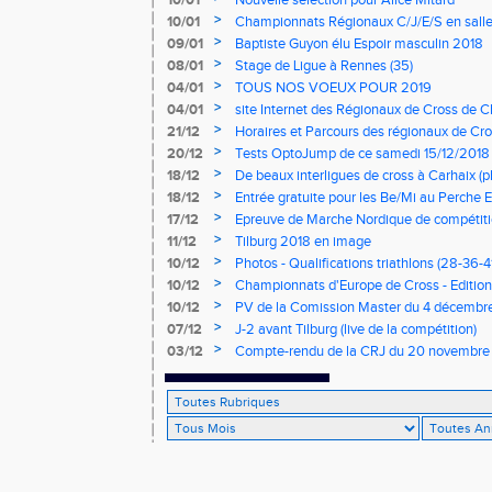
10/01
Nouvelle sélection pour Alice Mitard
>
10/01
Championnats Régionaux C/J/E/S en salle
mercredi à 9h00
>
09/01
Baptiste Guyon élu Espoir masculin 2018
>
08/01
Stage de Ligue à Rennes (35)
>
04/01
TOUS NOS VOEUX POUR 2019
>
04/01
site Internet des Régionaux de Cross de C
>
21/12
Horaires et Parcours des régionaux de Cro
>
20/12
Tests OptoJump de ce samedi 15/12/2018
>
18/12
De beaux interligues de cross à Carhaix (p
>
18/12
Entrée gratuite pour les Be/Mi au Perche E
>
17/12
Epreuve de Marche Nordique de compétiti
de cross du Loir et Cher
>
11/12
Tilburg 2018 en image
>
10/12
Photos - Qualifications triathlons (28-36-41
>
10/12
Championnats d'Europe de Cross - Edition 
>
10/12
PV de la Comission Master du 4 décembr
>
07/12
J-2 avant Tilburg (live de la compétition)
>
03/12
Compte-rendu de la CRJ du 20 novembre