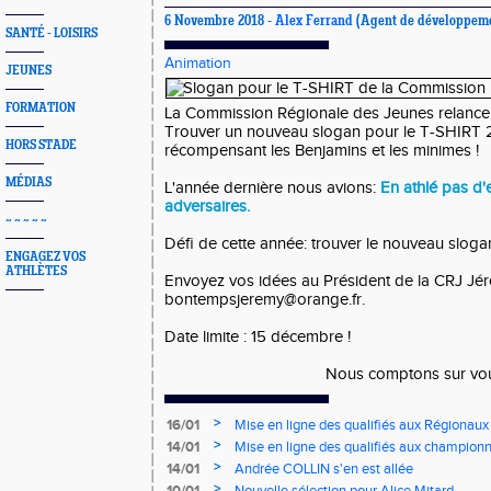
6 Novembre 2018 -
Alex Ferrand
(Agent de développem
SANTÉ - LOISIRS
Animation
JEUNES
FORMATION
La Commission Régionale des Jeunes relance 
Trouver un nouveau slogan pour le T-SHIRT 
HORS STADE
récompensant les Benjamins et les minimes !
MÉDIAS
L'année dernière nous avions:
En athlé pas d
adversaires.
~ ~ ~ ~ ~
Défi de cette année: trouver le nouveau sloga
ENGAGEZ VOS
ATHLÈTES
Envoyez vos idées au Président de la CRJ 
bontempsjeremy@orange.fr.
Date limite : 15 décembre !
Nous comptons sur vou
>
16/01
Mise en ligne des qualifiés aux Régionaux
>
14/01
Mise en ligne des qualifiés aux championn
>
14/01
Andrée COLLIN s'en est allée
>