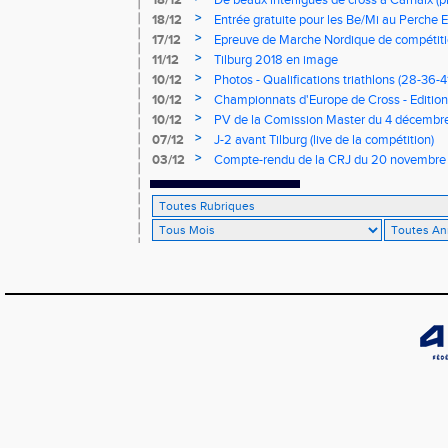
18/12
De beaux interligues de cross à Carhaix (p
>
18/12
Entrée gratuite pour les Be/Mi au Perche E
>
17/12
Epreuve de Marche Nordique de compétiti
de cross du Loir et Cher
>
11/12
Tilburg 2018 en image
>
10/12
Photos - Qualifications triathlons (28-36-41
>
10/12
Championnats d'Europe de Cross - Edition 
>
10/12
PV de la Comission Master du 4 décembr
>
07/12
J-2 avant Tilburg (live de la compétition)
>
03/12
Compte-rendu de la CRJ du 20 novembre