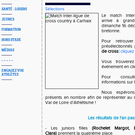
Sélections
SANTÉ - LOISIRS
Le match Inter
JEUNES
arrive à grand
dimanche 16 déc
FORMATION
bretonne.
HORS STADE
Pour retrouver
présélectionnés
MÉDIAS
de cross:
cliquez 
~ ~ ~ ~ ~
Vous trouvere
événement en cli
ENGAGEZ VOS
ATHLÈTES
Pour consul
informations sur
Nous espéron
présents en nombre afin de représenter au 
Val de Loire d'Athlétisme !
Les résultats de l'an pa
- Les juniors filles
(Rochelet Margot, 
Clara)
prennent la quatrième place.