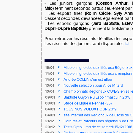
- Les juniors garçons
(Cosson Arthur, 
Milo)
terminent seconds battus seulement par 
- Les espoirs filles
(Rollin Cécile, Syty An
classent secondes devancées également par l
- Les espoirs garçons
(Jard Baptiste, Este
Dupril-Dupre Baptiste)
prennent la troisième p
Pour retrouver les résultats détaillés des espo
Les résultats des juniors sont disponibles
ici
.
>
16/01
Mise en ligne des qualifiés aux Régionaux
>
14/01
Mise en ligne des qualifiés aux championn
>
14/01
Andrée COLLIN s'en est allée
>
10/01
Nouvelle sélection pour Alice Mitard
>
10/01
Championnats Régionaux C/J/E/S en salle
mercredi à 9h00
>
09/01
Baptiste Guyon élu Espoir masculin 2018
>
08/01
Stage de Ligue à Rennes (35)
>
04/01
TOUS NOS VOEUX POUR 2019
>
04/01
site Internet des Régionaux de Cross de C
>
21/12
Horaires et Parcours des régionaux de Cro
>
20/12
Tests OptoJump de ce samedi 15/12/2018
>