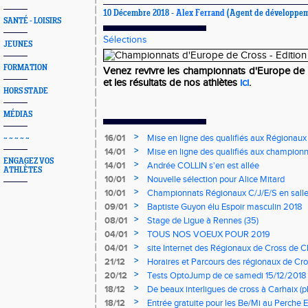
10 Décembre 2018 -
Alex Ferrand
(Agent de développem
SANTÉ - LOISIRS
Sélections
JEUNES
FORMATION
Venez revivre les championnats d'Europe de c
et les résultats de nos athlètes
ici
.
HORS STADE
MÉDIAS
>
16/01
Mise en ligne des qualifiés aux Régionaux
~ ~ ~ ~ ~
>
14/01
Mise en ligne des qualifiés aux championn
ENGAGEZ VOS
>
14/01
Andrée COLLIN s'en est allée
ATHLÈTES
>
10/01
Nouvelle sélection pour Alice Mitard
>
10/01
Championnats Régionaux C/J/E/S en salle
mercredi à 9h00
>
09/01
Baptiste Guyon élu Espoir masculin 2018
>
08/01
Stage de Ligue à Rennes (35)
>
04/01
TOUS NOS VOEUX POUR 2019
>
04/01
site Internet des Régionaux de Cross de C
>
21/12
Horaires et Parcours des régionaux de Cro
>
20/12
Tests OptoJump de ce samedi 15/12/2018
>
18/12
De beaux interligues de cross à Carhaix (p
>
18/12
Entrée gratuite pour les Be/Mi au Perche E