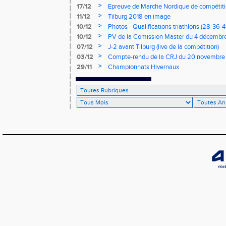
>
17/12
Epreuve de Marche Nordique de compétiti
de cross du Loir et Cher
>
11/12
Tilburg 2018 en image
>
10/12
Photos - Qualifications triathlons (28-36-41
>
10/12
PV de la Comission Master du 4 décembr
>
07/12
J-2 avant Tilburg (live de la compétition)
>
03/12
Compte-rendu de la CRJ du 20 novembre
>
29/11
Championnats Hivernaux