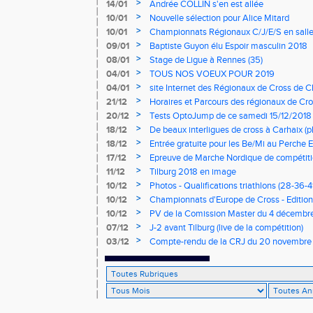
>
14/01
Andrée COLLIN s'en est allée
>
10/01
Nouvelle sélection pour Alice Mitard
>
10/01
Championnats Régionaux C/J/E/S en salle
mercredi à 9h00
>
09/01
Baptiste Guyon élu Espoir masculin 2018
>
08/01
Stage de Ligue à Rennes (35)
>
04/01
TOUS NOS VOEUX POUR 2019
>
04/01
site Internet des Régionaux de Cross de C
>
21/12
Horaires et Parcours des régionaux de Cro
>
20/12
Tests OptoJump de ce samedi 15/12/2018
>
18/12
De beaux interligues de cross à Carhaix (p
>
18/12
Entrée gratuite pour les Be/Mi au Perche E
>
17/12
Epreuve de Marche Nordique de compétiti
de cross du Loir et Cher
>
11/12
Tilburg 2018 en image
>
10/12
Photos - Qualifications triathlons (28-36-41
>
10/12
Championnats d'Europe de Cross - Edition 
>
10/12
PV de la Comission Master du 4 décembr
>
07/12
J-2 avant Tilburg (live de la compétition)
>
03/12
Compte-rendu de la CRJ du 20 novembre