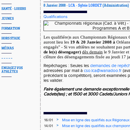
8 Janvier 2008 -
LCA - Sylvie LORDET
(Administration)
SANTÉ - LOISIRS
Qualifications
JEUNES
FORMATION
Les qualifiére)s aux Championnats Régionaux C
HORS STADE
auront lieu les
19 & 20 Janvier 2008 à
Orléans
engagés" - Si vos athlètes ne souhaitent pas par
MÉDIAS
de le(s) désengager)
dès demain
le 9 Janvier et
clôture des désengagements fixée au jeudi 17 j
~ ~ ~ ~ ~
Repêchages : Seules les
demandes de repêc
ENGAGEZ VOS
adressées par mail à
cso.lca@wanadoo.fr
(ava
ATHLÈTES
précédant la compétition), seront examinées p
les valider.
Faire également une demande exceptionnell
Cadets(tes) ; et 1500 et 3000 Cadets/Juniors 
>
16/01
Mise en ligne des qualifiés aux Régionaux
>
14/01
Mise en ligne des qualifiés aux championn