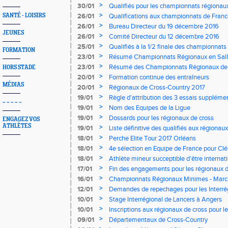
>
30/01
Qualifiés pour les championnats régionaux
>
SANTÉ - LOISIRS
26/01
Qualifications aux championnats de Franc
>
26/01
Bureau Directeur du 19 décembre 2016
JEUNES
>
26/01
Comité Directeur du 12 décembre 2016
>
25/01
Qualifiés à la 1/2 finale des championnats
FORMATION
>
23/01
Résumé Championnats Régionaux en Sall
>
23/01
Résumé des Championnats Régionaux de 
HORS STADE
>
20/01
Formation continue des entraîneurs
MÉDIAS
>
20/01
Régionaux de Cross-Country 2017
>
19/01
Règle d'attribution des 3 essais suppléme
~ ~ ~ ~ ~
longueur et triple-saut des régionaux
>
19/01
Nom des Equipes de la Ligue
>
19/01
Dossards pour les régionaux de cross
ENGAGEZ VOS
ATHLÈTES
>
19/01
Liste définitive des qualifiés aux régionau
>
18/01
Perche Elite Tour 2017 Orléans
>
18/01
4e sélection en Equipe de France pour Cl
>
18/01
Athlète mineur succeptible d'être internat
>
17/01
Fin des engagements pour les régionaux de
9h00
>
16/01
Championnats Régionaux Minimes - Mar
>
12/01
Demandes de repechages pour les Interré
>
10/01
Stage Interrégional de Lancers à Angers
>
10/01
Inscriptions aux régionaux de cross pour le
entreprise"
>
09/01
Départementaux de Cross-Country