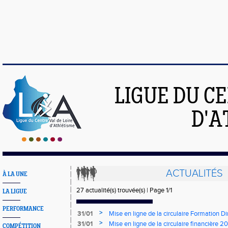
LIGUE DU C
D'A
ACTUALITÉS
À LA UNE
27 actualité(s) trouvée(s) | Page 1/1
LA LIGUE
PERFORMANCE
>
31/01
Mise en ligne de la circulaire Formation D
>
31/01
Mise en ligne de la circulaire financière 2
COMPÉTITION