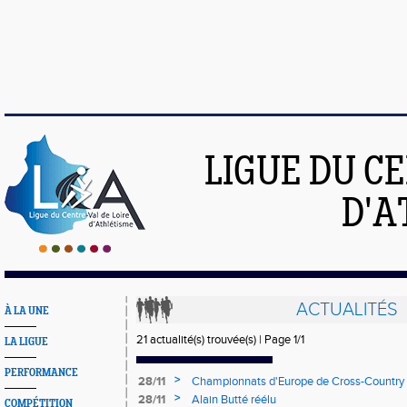
LIGUE DU C
D'A
ACTUALITÉS
À LA UNE
21 actualité(s) trouvée(s) | Page 1/1
LA LIGUE
PERFORMANCE
>
28/11
Championnats d'Europe de Cross-Country
>
28/11
Alain Butté réélu
COMPÉTITION