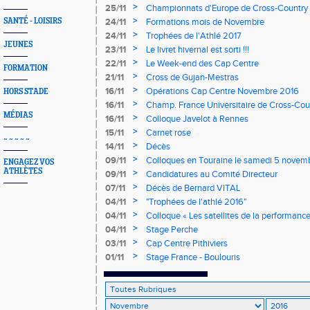
>
25/11
Championnats d'Europe de Cross-Country
>
SANTÉ - LOISIRS
24/11
Formations mois de Novembre
>
24/11
Trophées de l'Athlé 2017
JEUNES
>
23/11
Le livret hivernal est sorti !!!
>
22/11
Le Week-end des Cap Centre
FORMATION
>
21/11
Cross de Gujan-Mestras
>
16/11
Opérations Cap Centre Novembre 2016
HORS STADE
>
16/11
Champ. France Universitaire de Cross-Cou
MÉDIAS
>
16/11
Colloque Javelot à Rennes
>
15/11
Carnet rose
~ ~ ~ ~ ~
>
14/11
Décès
>
09/11
Colloques en Touraine le samedi 5 novem
ENGAGEZ VOS
ATHLÈTES
>
09/11
Candidatures au Comité Directeur
>
07/11
Décès de Bernard VITAL
>
04/11
"Trophées de l'athlé 2016"
>
04/11
Colloque « Les satellites de la performanc
2016 à l’INSEP
>
04/11
Stage Perche
>
03/11
Cap Centre Pithiviers
>
01/11
Stage France - Boulouris