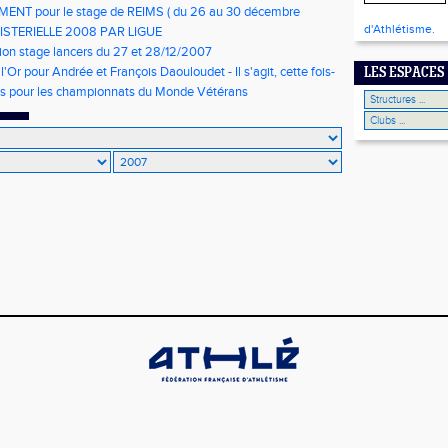
NT pour le stage de REIMS ( du 26 au 30 décembre
d'Athlétisme.
NISTERIELLE 2008 PAR LIGUE
ion stage lancers du 27 et 28/12/2007
l'Or pour Andrée et François Daouloudet - Il s'agit, cette fois-
LES ESPACES
ans de mariage
ons pour les championnats du Monde Vétérans