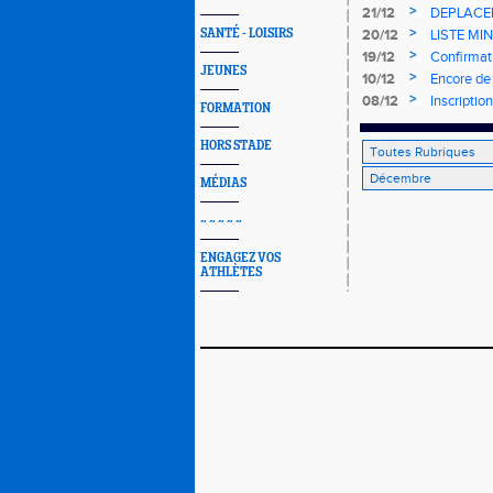
>
21/12
DEPLACEME
prochain )
>
SANTÉ - LOISIRS
20/12
LISTE MI
>
19/12
Confirmat
JEUNES
>
10/12
Encore de 
ci de 50 
>
08/12
Inscripti
FORMATION
HORS STADE
MÉDIAS
~ ~ ~ ~ ~
ENGAGEZ VOS
ATHLÈTES