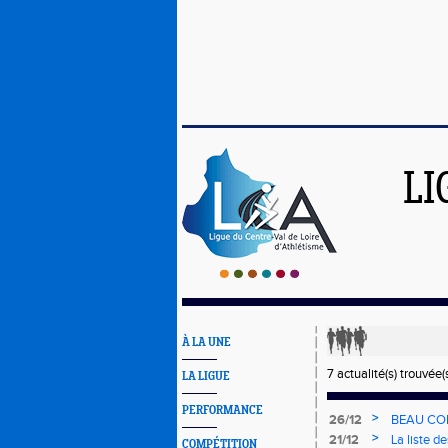
LI
À LA UNE
7 actualité(s) trouvée(s
LA LIGUE
PERFORMANCE
>
26/12
BEAU CO
>
21/12
La liste d
COMPÉTITION