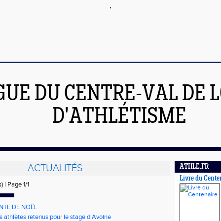
GUE DU CENTRE-VAL DE L
D'ATHLÉTISME
ACTUALITÉS
ATHLE.FR
Livre du Cente
) | Page 1/1
NTE DE NOËL
es athlètes retenus pour le stage d'Avoine