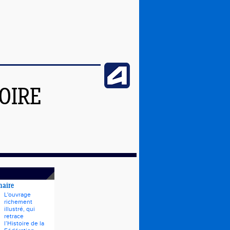
OIRE
naire
L'ouvrage
richement
illustré, qui
retrace
l’Histoire de la